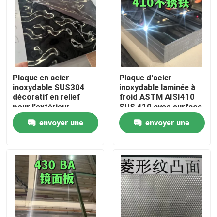
Plaque en acier
Plaque d'acier
inoxydable SUS304
inoxydable laminée à
décoratif en relief
froid ASTM AISI410
pour l'extérieur
SUS 410 avec surface
architectural
polissée BA
envoyer une
envoyer une
0,8*1220*2440
demande
demande
À la maison
Produits
Vidéos