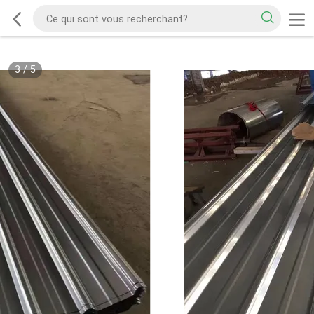
3
/
5