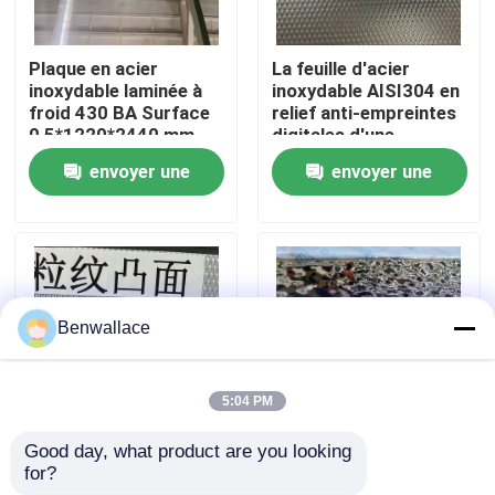
À propos de nous
Plaque en acier
La feuille d'acier
inoxydable laminée à
inoxydable AISI304 en
froid 430 BA Surface
relief anti-empreintes
visite de l'usine
0,5*1220*2440 mm
digitales d'une
avec surface miroir 6K
épaisseur de 0,4 à 3,0
envoyer une
envoyer une
mm pour les
applications
Contrôle de la qualité
demande
demande
architecturales
Nous contacter
Benwallace
Nouvelles
5:04 PM
Les affaires
Good day, what product are you looking 
AISI304 tôle en relief
Tôle d'acier
for?
en acier inoxydable
inoxydable AISI304
Demandez un devis