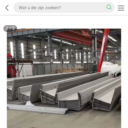
2
/
5