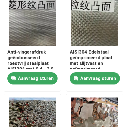
Anti-vingerafdruk
AISI304 Edelstaal
geëmbosseerd
geïmprimeerd plaat
roestvrij staalplaat
met slijtvast en
AISI304 met 0,4 - 3,0
geïmprimeerd
mm dikte voor
oppervlak voor
Aanvraag sturen
Aanvraag sturen
architecturale
decoratieve
toepassingen
toepassingen
Huis
Producten
Video's