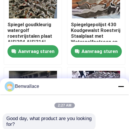
Over ons
Spiegel goudkleurig
Spiegelgepolijst 430
watergolf
Koudgewalst Roestvrij
fabriekstour
roestvrijstalen plaat
Staalplaat met
AISI304 AISI316L
Watergolfpatroon en
voor plafonddecoratie
PVD-kleur
Aanvraag sturen
Aanvraag sturen
Kwaliteitscontrole
Neem contact met ons op
Benwallace
Nieuws
2:27 AM
Gevallen
Good day, what product are you looking 
for?
JIS Gekeurd Gepolijst
304 Spiegel Water
Vraag een offerte