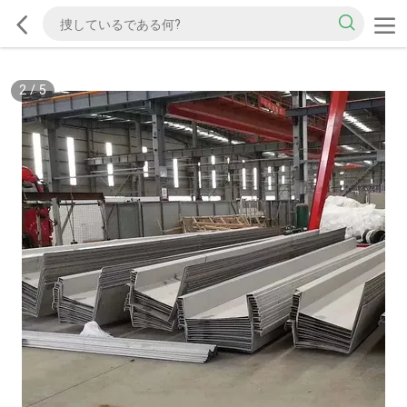
2
/
5