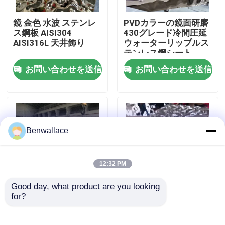
鏡 金色 水波 ステンレ
PVDカラーの鏡面研磨
わたしたち に つい て
ス鋼板 AISI304
430グレード冷間圧延
AISI316L 天井飾り
ウォーターリップルス
テンレス鋼シート
工場ツアー
お問い合わせを送信
お問い合わせを送信
品質管理
連絡 ください
Benwallace
ニュース
12:32 PM
Good day, what product are you looking 
事件
for?
JIS規格認証 鏡面仕上
304 ミラー水リップラ
げ ウォーターリップル
ーのステンレス鋼シー
ステンレス鋼板 0.4 -
ト ローズゴールド
引金 を 求め て ください