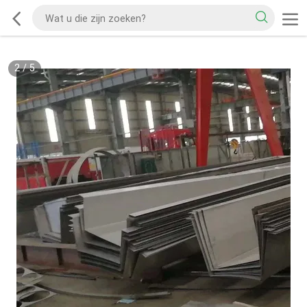
2
/
5