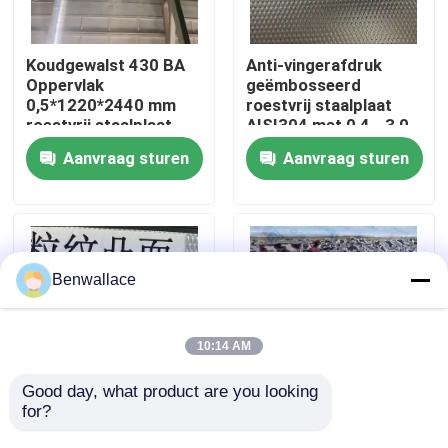
Over ons
Koudgewalst 430 BA
Anti-vingerafdruk
Oppervlak
geëmbosseerd
0,5*1220*2440 mm
roestvrij staalplaat
fabriekstour
roestvrij staalplaat
AISI304 met 0,4 - 3,0
met 6K
mm dikte voor
Aanvraag sturen
Aanvraag sturen
spiegeloppervlak
architecturale
Kwaliteitscontrole
toepassingen
Neem contact met ons op
Benwallace
Nieuws
10:14 AM
Gevallen
Good day, what product are you looking 
for?
AISI304 Edelstaal
Spiegel goudkleurig
geïmprimeerd plaat
watergolf
Vraag een offerte