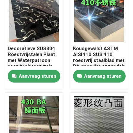
Decoratieve SUS304
Koudgewalst ASTM
Roestvrijstalen Plaat
AISI410 SUS 410
met Waterpatroon
roestvrij staalblad met
voor Architecturale
BA gepolijst oppervlak
Buitenruimtes
0,8 * 1220 * 2440
Aanvraag sturen
Aanvraag sturen
Huis
Producten
Video's