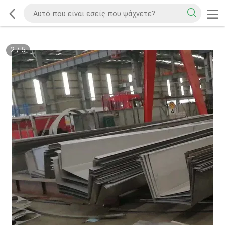
2
/
5