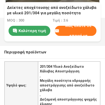
Δείκτες αποχέτευσης από ανοξείδωτο χάλυβα
με υλικό 201/304 για μεγάλη ποσότητα
αποχέτευσης και φινίρισμα από ψυχρή έλαση
MOQ：300
Τιμή：3.6
Μας ελάτε σε
Καλύτερη τιμή
επαφή με
Περιγραφή προϊόντων
201/304 Υλικό Ανοξείδωτο
Χάλυβας Αποστράγγιση
,
Μεγάλη ποσότητα υδρορροής
Υψηλό φως:
αποστράγγισης από ανοξείδωτο
χάλυβα
,
Δεξαμενή αποστράγγισης ψυχρής
έλασης