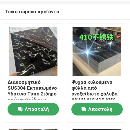
Συνιστώμενα προϊόντα
Διακοσμητικό
Ψυχρά κυλούμενα
SUS304 Εκτυπωμένο
φύλλα από
Σπίτι
Υδάτινο Τύπο Σίδηρο
ανοξείδωτο χάλυβα
από ανοξείδωτο
ASTM AISI410 SUS
χάλυβα για
410 με γυαλισμένη
Αποστολή
Αποστολή
Προϊόντα
αρχιτεκτονικά
επιφάνεια BA
εξωτερικά
0,8*1220*2440
ερώτησης
ερώτησης
Βίντεο