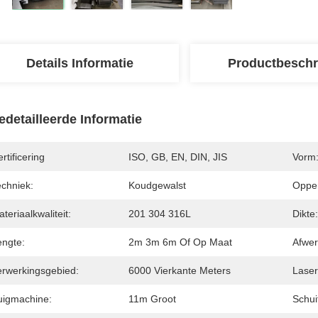
Details Informatie
Productbeschr
edetailleerde Informatie
rtificering
ISO, GB, EN, DIN, JIS
Vorm
echniek:
Koudgewalst
Opper
teriaalkwaliteit:
201 304 316L
Dikte:
engte:
2m 3m 6m Of Op Maat
Afwer
erwerkingsgebied:
6000 Vierkante Meters
Laser
uigmachine:
11m Groot
Schui