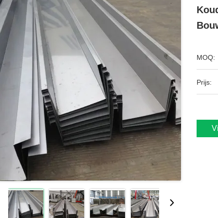
Koud
Bou
MOQ:
Prijs:
V