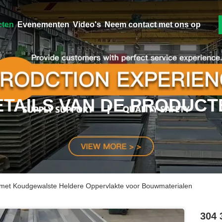
cten
Evenementen
Video's
Neem contact met ons op
ETAILS VAN DE PRODUCT
 met Koudgewalste Heldere Oppervlakte voor Bouwmaterialen
304 