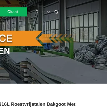
Citaat
Dutch
EN
316L Roestvrijstalen Dakgoot Met