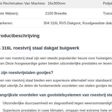
et Rechtmaken Van Machine:
16x300mm
Polij
te Walserij:
2100 Breedte
Trans
arkeren:
304 316L RVS Dakgoot
, 
Koudgewalste dak
roductbeschrijving
 316L roestvrij staal dakgat buigwerk
en van roestvrij staal zijn een steeds populairder keuze voor huiseig
en.Deze hoogwaardige goten bieden uitzonderlijke prestaties en levensd
 zijn roestvrijstalen gootjes?
en van roestvrij staal bieden een superieure alternatief voor standaa
lijst uiterlijk.Ze delen de fundamentele voordelen van stalen gootjes t
angrijkste voordelen van gootstelsystemen van roestvrij sta
Uitzonderlijke duurzaamheid en slagvastheid tegen weersomstandig
Superieure prestaties in ruwe klimaten, omgaan met extreme hete 