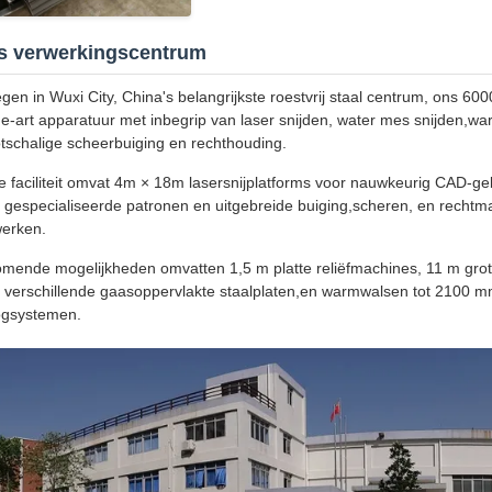
s verwerkingscentrum
gen in Wuxi City, China's belangrijkste roestvrij staal centrum, ons 60
he-art apparatuur met inbegrip van laser snijden, water mes snijden,war
tschalige scheerbuiging en rechthouding.
 faciliteit omvat 4m × 18m lasersnijplatforms voor nauwkeurig CAD-
 gespecialiseerde patronen en uitgebreide buiging,scheren, en recht
erken.
omende mogelijkheden omvatten 1,5 m platte reliëfmachines, 11 m gr
 verschillende gaasoppervlakte staalplaten,en warmwalsen tot 2100 m
ogsystemen.