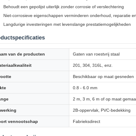
Behoudt een gepolijst uiterlijk zonder corrosie of verslechtering
Niet-corrosieve eigenschappen verminderen onderhoud, reparatie e
Langdurige investeringen met levenslange prestatiemogelijkheden
ductspecificaties
aam van de producten
Gaten van roestvrij staal
teriaalkwaliteit
201, 304, 316L, enz.
ootte
Beschikbaar op maat gesneden
kte
0.8 - 6.0 mm
ange
2 m, 3 m, 6 m of op maat gemaa
fwerking
2B-oppervlak, PVC-bedekking
oort vennootschap
Fabrieksdirect