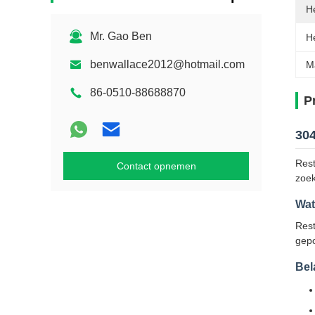
H
Mr. Gao Ben
He
benwallace2012@hotmail.com
M
86-0510-88688870
P
304
Rest
Contact opnemen
zoek
Wat
Rest
gepo
Bel