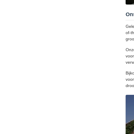
On
Gele
of-t
groo
Onze
voor
verw
Bijk
voor
dro