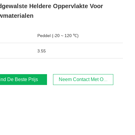
gewalste Heldere Oppervlakte Voor
wmaterialen
Peddel (-20 ~ 120 ℃)
3.55
ind De Beste Prijs
Neem Contact Met Ons Op