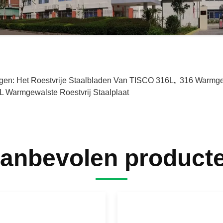
gen:
Het Roestvrije Staalbladen Van TISCO 316L
,
316 Warmgew
L Warmgewalste Roestvrij Staalplaat
anbevolen product