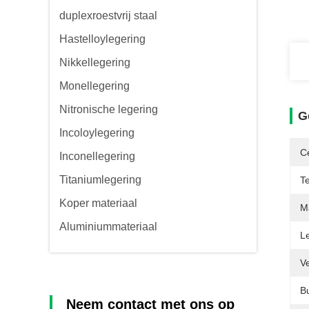
duplexroestvrij staal
Hastelloylegering
Nikkellegering
Monellegering
Nitronische legering
G
Incoloylegering
Ce
Inconellegering
Titaniumlegering
T
Koper materiaal
Ma
Aluminiummateriaal
L
V
B
Neem contact met ons op