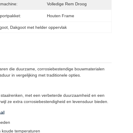
stmachine:
Volledige Rem Droog
portpakket:
Houten Frame
goot
, 
Dakgoot met helder oppervlak
enaren die duurzame, corrosiebestendige bouwmaterialen
uur in vergelijking met traditionele opties.
rd staalrenken, met een verbeterde duurzaamheid en een
erwijl ze extra corrosiebestendigheid en levensduur bieden.
al
heden
en koude temperaturen