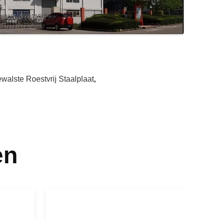
alste Roestvrij Staalplaat
,
en