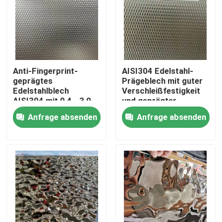
Anti-Fingerprint-
AISI304 Edelstahl-
geprägtes
Prägeblech mit guter
Edelstahlblech
Verschleißfestigkeit
AISI304 mit 0,4 - 3,0
und geprägter
mm Dicke für
Oberfläche für
Anfrage absenden
Anfrage absenden
architektonische
dekorative
Anwendungen
Anwendungen
Zu Hause
Produkte
Videos