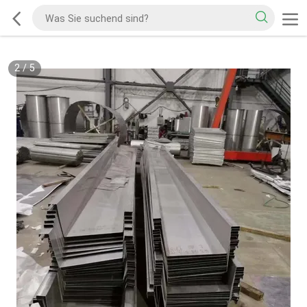
2
/
5