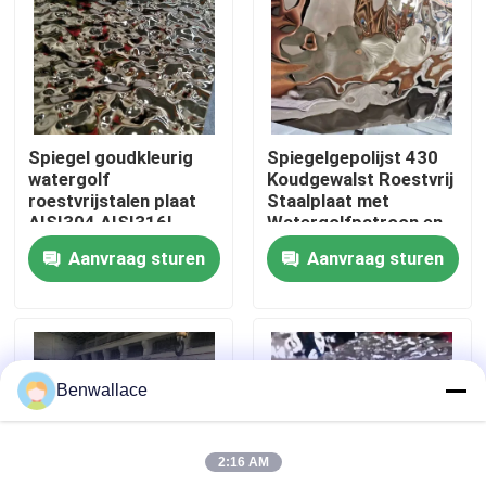
Over ons
fabriekstour
Spiegel goudkleurig
Spiegelgepolijst 430
watergolf
Koudgewalst Roestvrij
Kwaliteitscontrole
roestvrijstalen plaat
Staalplaat met
AISI304 AISI316L
Watergolfpatroon en
voor plafonddecoratie
PVD-kleur
Aanvraag sturen
Aanvraag sturen
Neem contact met ons op
Nieuws
Benwallace
Gevallen
2:16 AM
Vraag een offerte