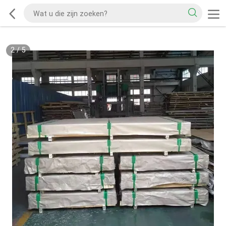
2
/
5