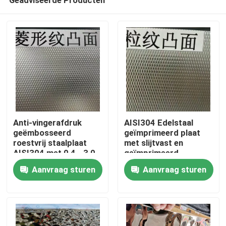
Anti-vingerafdruk
AISI304 Edelstaal
geëmbosseerd
geïmprimeerd plaat
roestvrij staalplaat
met slijtvast en
AISI304 met 0,4 - 3,0
geïmprimeerd
Huis
mm dikte voor
oppervlak voor
Aanvraag sturen
Aanvraag sturen
architecturale
decoratieve
toepassingen
toepassingen
Producten
Video's