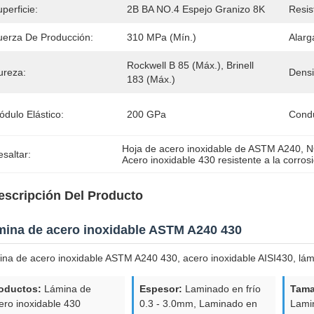
perficie:
2B BA NO.4 Espejo Granizo 8K
Resis
uerza De Producción:
310 MPa (mín.)
Alarg
Rockwell B 85 (máx.), Brinell 
ureza:
Densi
183 (máx.)
dulo Elástico:
200 GPa
Condu
Hoja de acero inoxidable de ASTM A240
, 
N
saltar:
Acero inoxidable 430 resistente a la corros
escripción Del Producto
ina de acero inoxidable ASTM A240 430
na de acero inoxidable ASTM A240 430, acero inoxidable AISI430, lá
oductos:
Lámina de
Espesor:
Laminado en frío
Tama
ero inoxidable 430
0.3 - 3.0mm, Laminado en
Lamin