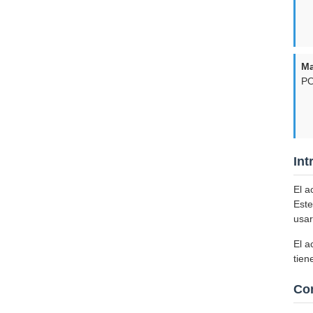
Ma
P
Int
El a
Este
usar
El a
tien
Co