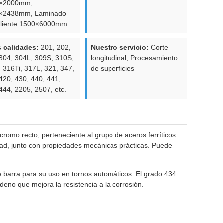
×2000mm,
×2438mm, Laminado
aliente 1500×6000mm
s calidades:
201, 202,
Nuestro servicio:
Corte
304, 304L, 309S, 310S,
longitudinal, Procesamiento
 316Ti, 317L, 321, 347,
de superficies
420, 430, 440, 441,
444, 2205, 2507, etc.
romo recto, perteneciente al grupo de aceros ferríticos.
idad, junto con propiedades mecánicas prácticas. Puede
 barra para su uso en tornos automáticos. El grado 434
eno que mejora la resistencia a la corrosión.