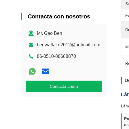
Su
F
Contacta con nosotros
D
Mr. Gao Ben
benwallace2012@hotmail.com
Mó
86-0510-88688870
Re
D
Contacta ahora
Lám
Lámi
Pr
ac