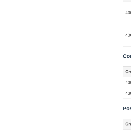
43
43
Com
Gr
43
43
Pos
Gr