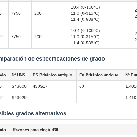
10.4 (0-100°C)
2
0
7750
200
11.0 (0-315°C)
2
11.4 (0-538°C)
10.4 (0-100°C)
2
0F
7750
200
11.0 (0-315°C)
2
11.4 (0-538°C)
paración de especificaciones de grado
ado
Nº UNS
BS Británico antiguo
En Británico antiguo
Nº Eu
0
S43000
430S17
60
1.401
0F
S43020
-
-
1.410
ibles grados alternativos
ado
Razones para elegir 430