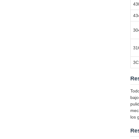
43
43
30
31
3C
Res
Todo
bajo
puli
meca
los 
Res