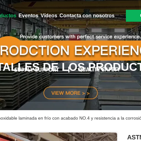
ductos
Eventos
Vídeos
Contacta con nosotros
TALLES DE LOS PRODUC
xidable laminada en frío con acabado NO.4 y resistencia a la corrosi
ASTM