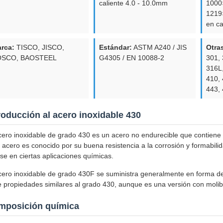
caliente 4.0 - 10.0mm
1000
1219
en c
rca:
TISCO, JISCO,
Estándar:
ASTM A240 / JIS
Otra
OSCO, BAOSTEEL
G4305 / EN 10088-2
301, 
316L,
410, 
443, 
roducción al acero inoxidable 430
cero inoxidable de grado 430 es un acero no endurecible que contiene c
 acero es conocido por su buena resistencia a la corrosión y formabil
se en ciertas aplicaciones químicas.
cero inoxidable de grado 430F se suministra generalmente en forma de
e propiedades similares al grado 430, aunque es una versión con molibd
mposición química