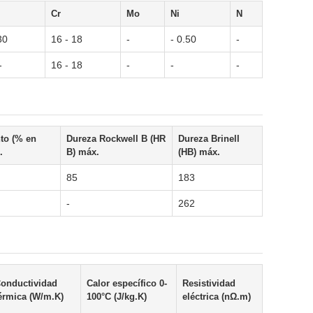
Cr
Mo
Ni
N
30
16 - 18
-
- 0.50
-
-
16 - 18
-
-
-
to (% en
Dureza Rockwell B (HR
Dureza Brinell
.
B) máx.
(HB) máx.
85
183
-
262
onductividad
Calor específico 0-
Resistividad
érmica (W/m.K)
100°C (J/kg.K)
eléctrica (nΩ.m)