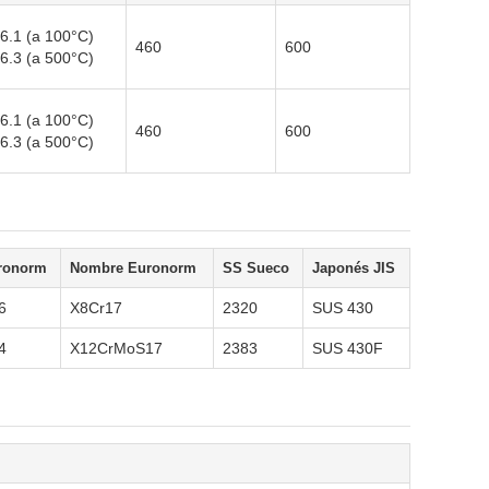
6.1 (a 100°C)
460
600
6.3 (a 500°C)
6.1 (a 100°C)
460
600
6.3 (a 500°C)
ronorm
Nombre Euronorm
SS Sueco
Japonés JIS
6
X8Cr17
2320
SUS 430
4
X12CrMoS17
2383
SUS 430F