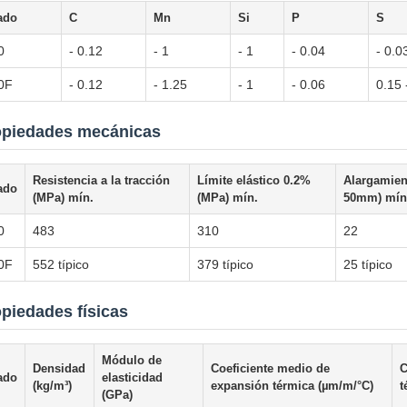
ado
C
Mn
Si
P
S
0
- 0.12
- 1
- 1
- 0.04
- 0.0
0F
- 0.12
- 1.25
- 1
- 0.06
0.15 
opiedades mecánicas
Resistencia a la tracción
Límite elástico 0.2%
Alargamien
ado
(MPa) mín.
(MPa) mín.
50mm) mín
0
483
310
22
0F
552 típico
379 típico
25 típico
piedades físicas
Módulo de
Densidad
Coeficiente medio de
C
ado
elasticidad
(kg/m³)
expansión térmica (µm/m/°C)
t
(GPa)