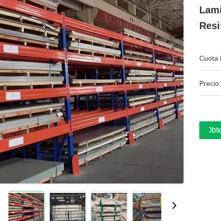
Lami
Resi
Cuota 
Precio:
Obte