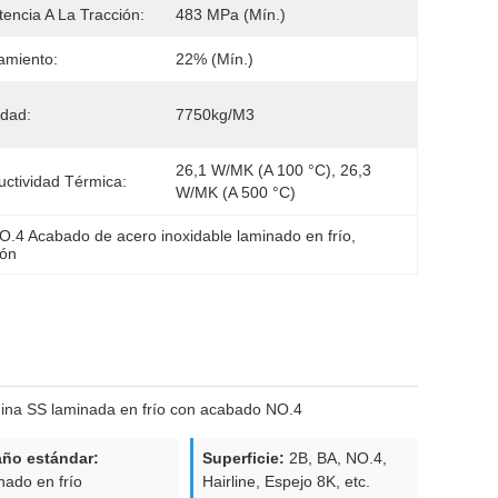
tencia A La Tracción:
483 MPa (mín.)
amiento:
22% (mín.)
dad:
7750kg/m3
26,1 W/mK (a 100 °C), 26,3 
ctividad Térmica:
W/mK (a 500 °C)
O.4 Acabado de acero inoxidable laminado en frío
, 
ión
mina SS laminada en frío con acabado NO.4
ño estándar:
Superficie:
2B, BA, NO.4,
ado en frío
Hairline, Espejo 8K, etc.