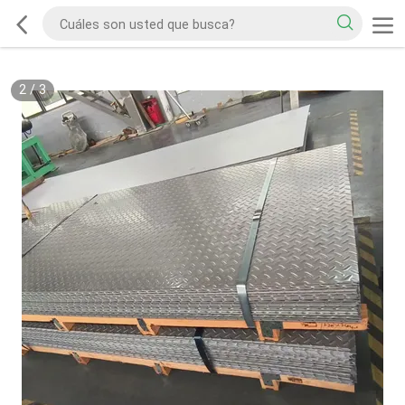
2
/
3