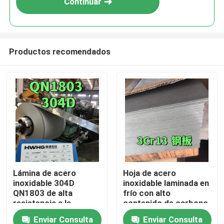
Continuar
Productos recomendados
En casa
Lámina de acero
Hoja de acero
inoxidable 304D
inoxidable laminada en
Productos
QN1803 de alta
frío con alto
resistencia a la
contenido de carbono
corrosión, con bajo
SUS420J2 30Cr13
Enviar Consulta
Enviar Consulta
Los vídeos
contenido de níquel y
0,5-3,0 mm 2B