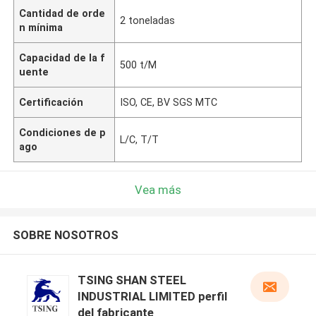
Cantidad de orde
2 toneladas
n mínima
Capacidad de la f
500 t/M
uente
Certificación
ISO, CE, BV SGS MTC
Condiciones de p
L/C, T/T
ago
Vea más
SOBRE NOSOTROS
TSING SHAN STEEL
INDUSTRIAL LIMITED perfil
del fabricante