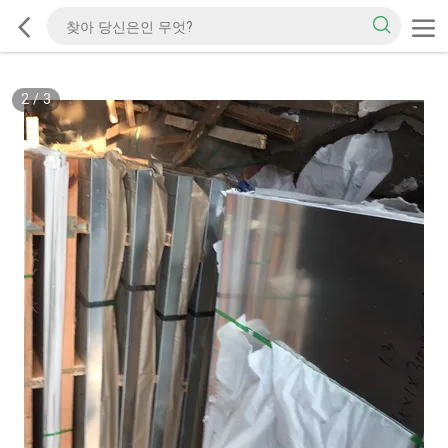
2
/
3