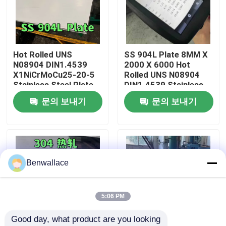
우리 에 관한 것
Hot Rolled UNS
SS 904L Plate 8MM X
공장 투어
N08904 DIN1.4539
2000 X 6000 Hot
X1NiCrMoCu25-20-5
Rolled UNS N08904
Stainless Steel Plate
DIN1.4539 Stainless
품질 관리
10MM SS 904L Plate
Steel Plate
문의 보내기
문의 보내기
저희와 연락
뉴스
Benwallace
사건
5:06 PM
Good day, what product are you looking 
인용 을 요청 하십시오