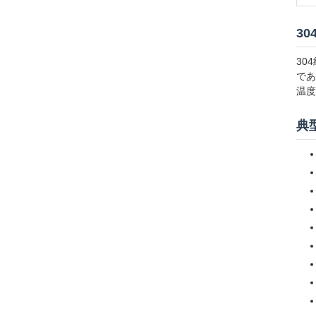
30
30
であ
温度
典