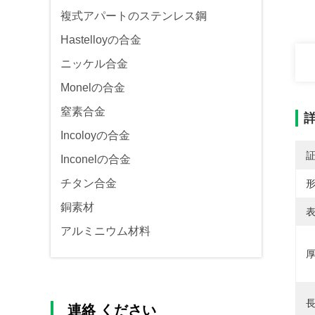
複式アパートのステンレス鋼
Hastelloyの合金
ニッケル合金
Monelの合金
窒素合金
Incoloyの合金
Inconelの合金
チタン合金
形
銅素材
表
アルミニウム材料
厚
長
連絡 ください