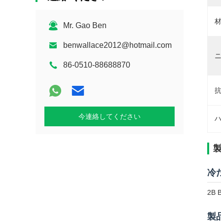
材
Mr. Gao Ben
benwallace2012@hotmail.com
ニ
86-0510-88688870
抗
今連絡してください
ハ
冷
2B
製