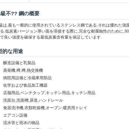
4級不?? 鋼の概要
4級は,最も一般的に使用されているステンレス鋼である.それは優れた強度
る.低炭素バージョン厚い面を溶接する際に,完全な耐腐蝕性のために,30
で良い強度を確保する最低炭素含有量を保証しています.
型的な用途
醸造設備と乳製品
蒸発機,樽,樽,熱交換機
病院用設備と冷蔵庫用部品
化学および食品加工機器
店舗用品,ベンチタップ,キッチン用品,キッチン用品
洗面台,洗面槽,尿道,ハンドレール
食器洗浄機,衣類乾燥機,オーブン,暖房用トレイ
エアコン設備
流水管と雨水の物品