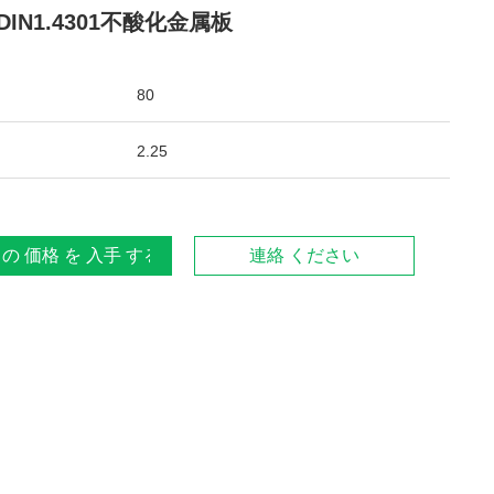
DIN1.4301不酸化金属板
80
2.25
 の 価格 を 入手 する
連絡 ください