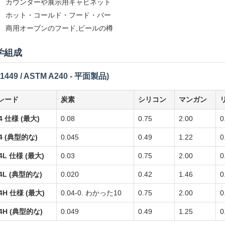
カウンターや展示用キャビネット
ホット・コールド・フード・バー
商用オーブンのフード,ビールの樽
学組成
1449 / ASTM A240 - 平面製品)
レード
炭素
シリコン
マンガン
4 仕様 (最大)
0.08
0.75
2.00
0
4 (典型的な)
0.045
0.49
1.22
0
4L 仕様 (最大)
0.03
0.75
2.00
0
4L (典型的な)
0.020
0.42
1.46
0
4H 仕様 (最大)
0.04-0. わかった10
0.75
2.00
0
4H (典型的な)
0.049
0.49
1.25
0