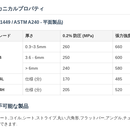
カニカルプロパティ
1449 / ASTM A240 - 平面製品)
レード
厚さ
0.2% 防圧 (MPa)
張力強度 
0.3~3.5mm
260
660
4
3.6 - 6mm
250
600
> 6mm
240
580
4L
仕様 (分)
170
485
4H
仕様 (分)
205
520
手可能な製品
ート,コイル,シート,ストライプ,丸い,六角形,フラットバー,アングル,
できます.