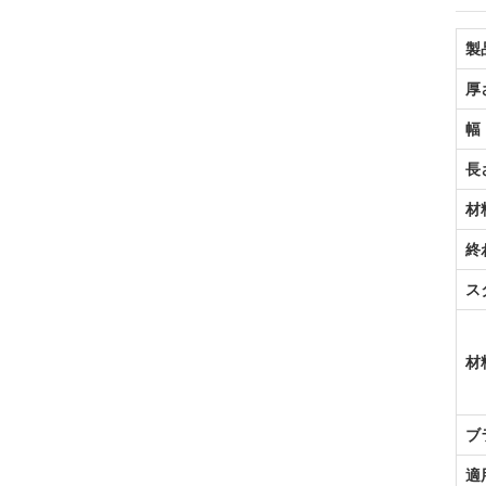
製
厚
幅
長
材
終
ス
材
ブ
適