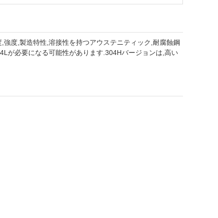
,強度,製造特性,溶接性を持つアウステニティック,耐腐蝕鋼
4Lが必要になる可能性があります.304Hバージョンは,高い