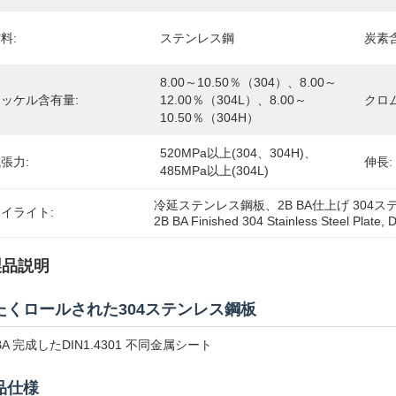
料:
ステンレス鋼
炭素
8.00～10.50％（304）、8.00～
ッケル含有量:
12.00％（304L）、8.00～
クロ
10.50％（304H）
520MPa以上(304、304H)、
張力:
伸長:
485MPa以上(304L)
冷延ステンレス鋼板、2B BA仕上げ 304ステ
イライト:
2B BA Finished 304 Stainless Steel Plate
, 
D
製品説明
たくロールされた304ステンレス鋼板
 BA 完成したDIN1.4301 不同金属シート
品仕様