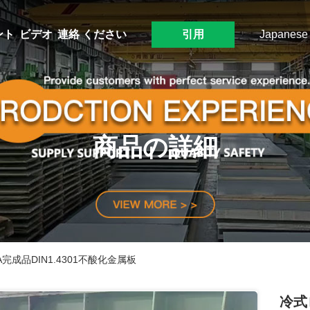
ント
ビデオ
連絡 ください
引用
Japanese
商品の詳細
完成品DIN1.4301不酸化金属板
冷式