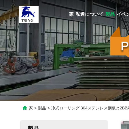
家
私達について
製品
イベ
家
>
製品
>
冷式ローリング 304ステンレス鋼板と2BBA
製品