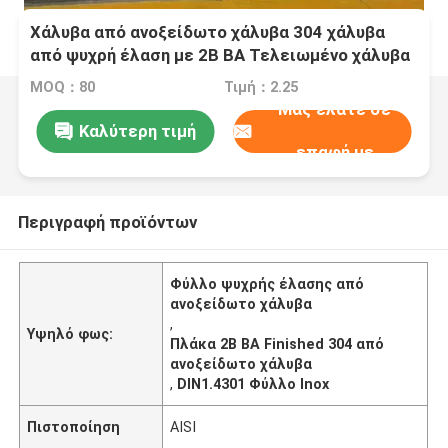
Χάλυβα από ανοξείδωτο χάλυβα 304 χάλυβα
από ψυχρή έλαση με 2B BA Τελειωμένο χάλυβα
από ανοξείδωτο χάλυβα DIN1.4301
MOQ：80
Τιμή：2.25
Μας ελάτε σε
Καλύτερη τιμή
επαφή με
Περιγραφή προϊόντων
Φύλλο ψυχρής έλασης από
ανοξείδωτο χάλυβα
,
Υψηλό φως:
Πλάκα 2B BA Finished 304 από
ανοξείδωτο χάλυβα
,
DIN1.4301 Φύλλο Inox
Πιστοποίηση
AISI