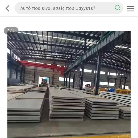
2
/
5