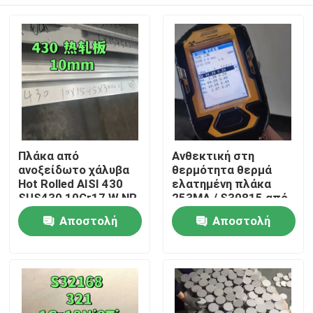
Πλάκα από
Ανθεκτική στη
ανοξείδωτο χάλυβα
θερμότητα θερμά
Hot Rolled AISI 430
ελατημένη πλάκα
SUS430 10Cr17 W.NR
253MA / S30815 από
1.4016 Επιφάνεια
ανοξείδωτο χάλυβα
Σπίτι
Αποστολή
Αποστολή
NO.1 10*1500*6000
με επιφάνεια
αλάτισης
ερώτησης
ερώτησης
Προϊόντα
Βίντεο