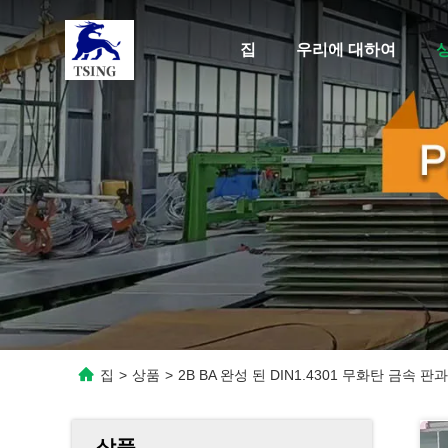
집
우리에 대하여
집
>
상품
>
2B BA 완성 된 DIN1.4301 무화탄 금속 판과
상품