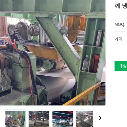
께 냉
MOQ:
가격:
가장