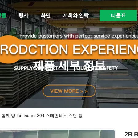
상품
행사
화면
저희와 연락
따옴표
제품 세부 정보
 함께 냉 laminated 304 스테인레스 스틸 장
2B 