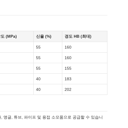
도 (MPa)
신율 (%)
경도 HB (최대)
55
160
55
160
55
155
40
183
40
202
바, 앵글, 튜브, 파이프 및 용접 소모품으로 공급할 수 있습니