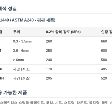
계적 성질
1449 / ASTM A240 - 평판 제품)
급
두께
0.2% 항복 강도 (MPa)
인장 강
0.3 - 3.5mm
260
660
4
3.6 - 6mm
250
600
> 6mm
240
580
4L
사양 (최소)
170
485
4H
사양 (최소)
205
520
용 가능한 제품
4 스테인리스 스틸을 플레이트, 코일, 시트, 스트립, 라운드, 육각형, 플랫 