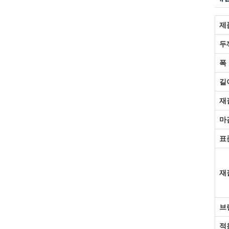
제
두
폭
길
재
마
표
재
브
적