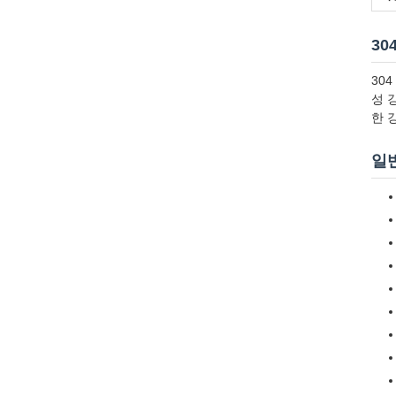
30
30
성 
한 
일