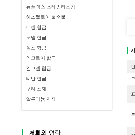
듀플렉스 스테인리스강
하스텔로이 불순물
니켈 합금
모넬 합금
질소 합금
자
인코로이 합금
인코넬 합금
티탄 합금
모
구리 소재
표
알루미늄 자재
두
저희와 연락