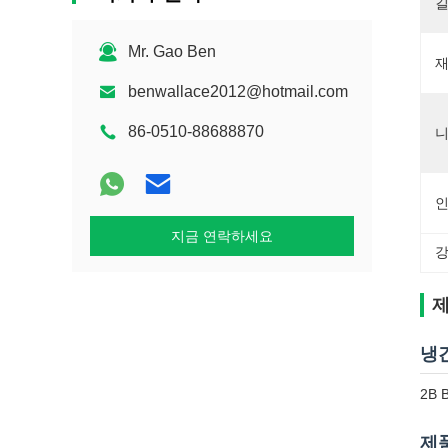
길
Mr. Gao Ben
재
benwallace2012@hotmail.com
86-0510-88688870
니
인
지금 연락하세요
강
제
냉간
2B 
제