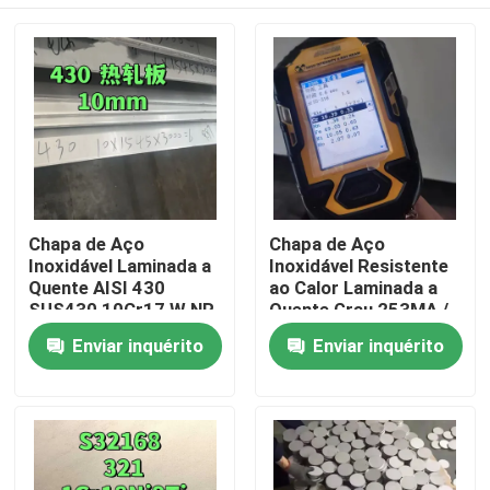
Chapa de Aço
Chapa de Aço
Inoxidável Laminada a
Inoxidável Resistente
Quente AISI 430
ao Calor Laminada a
SUS430 10Cr17 W.NR
Quente Grau 253MA /
1.4016 Superfície
S30815 com
Para casa
Enviar inquérito
Enviar inquérito
NO.1 10*1500*6000
Superfície Decapada
Produtos
Vídeos