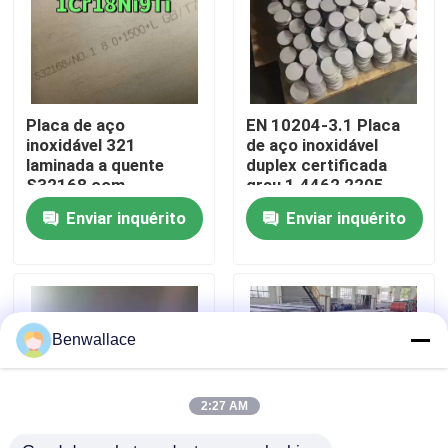
Sobre nós
Visita à fábrica
Placa de aço
EN 10204-3.1 Placa
inoxidável 321
de aço inoxidável
laminada a quente
duplex certificada
Controle de qualidade
S32168 com
grau 1.4462 2205
espessura de 3,0 -
com técnica laminada
Enviar inquérito
Enviar inquérito
80,0 mm e resistência
a quente
à corrosão
Contacte-nos
Notícias
Benwallace
Casos
2:27 AM
Solicite um orçamento