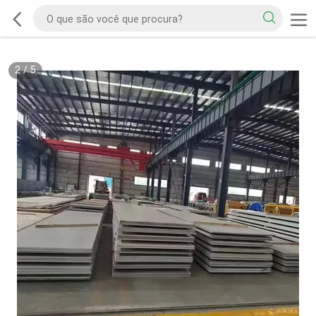
2
/
5