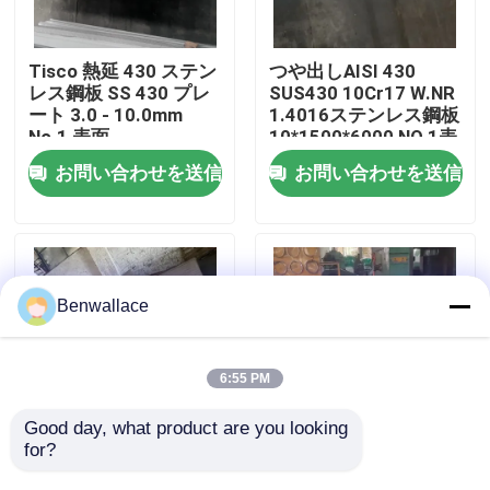
わたしたち に つい て
Tisco 熱延 430 ステン
つや出しAISI 430
レス鋼板 SS 430 プレ
SUS430 10Cr17 W.NR
ート 3.0 - 10.0mm
1.4016ステンレス鋼板
工場ツアー
No.1 表面
10*1500*6000 NO.1表
面
お問い合わせを送信
お問い合わせを送信
品質管理
連絡 ください
Benwallace
ニュース
6:55 PM
事件
Good day, what product are you looking 
for?
耐熱熱熱巻き 253MA /
スーパーデュプレック
S30815 ステンレス鋼
ス S32760 化学用用
引金 を 求め て ください