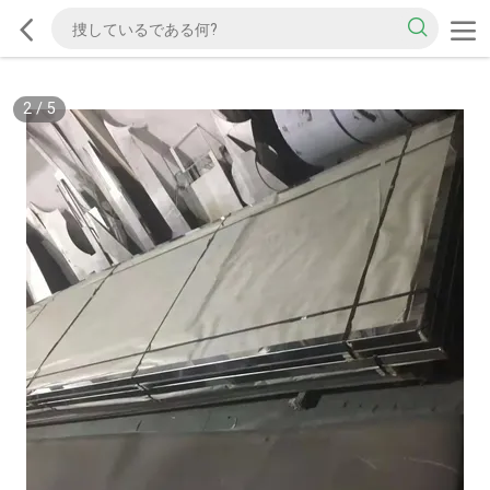
2
/
5