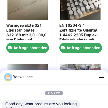
Über uns
Warmgewalzte 321
EN 10204-3.1
Werksbesichtigung
Edelstahlplatte
Zertifizierte Qualität
S32168 mit 3,0 - 80,0
1.4462 2205 Duplex-
mm Dicke und
Edelstahlplatte mit
Qualitätskontrolle
Korrosionsbeständigkeit
Warmwalztechnik
Anfrage absenden
Anfrage absenden
Kontakt mit uns
Neuigkeiten
Benwallace
Rechtssachen
11:21 PM
Good day, what product are you looking 
Bitte um ein Angebot