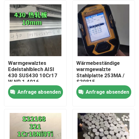
Warmgewalztes
Wärmebeständige
Edelstahlblech AISI
warmgewalzte
430 SUS430 10Cr17
Stahlplatte 253MA /
W.NR 1.4016
S30815
10*1500*6000
Anfrage absenden
Anfrage absenden
Oberfläche NO.1
Zu Hause
Produkte
Videos