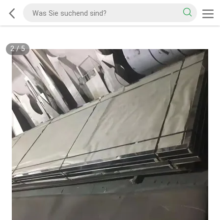
2
/
5