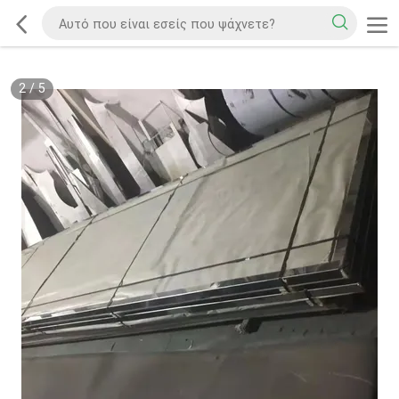
2
/
5