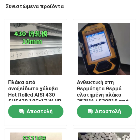
Συνιστώμενα προϊόντα
Πλάκα από
Ανθεκτική στη
ανοξείδωτο χάλυβα
θερμότητα θερμά
Hot Rolled AISI 430
ελατημένη πλάκα
Σπίτι
SUS430 10Cr17 W.NR
253MA / S30815 από
1.4016 Επιφάνεια
ανοξείδωτο χάλυβα
Αποστολή
Αποστολή
NO.1 10*1500*6000
με επιφάνεια
Προϊόντα
αλάτισης
ερώτησης
ερώτησης
Βίντεο