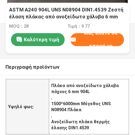
ASTM A240 904L UNS N08904 DIN1.4539 Ζεστή
έλαση πλάκας από ανοξείδωτο χάλυβα 6 mm
Μονάδα 1500*6000mm
MOQ：28
Τιμή：9.77
Μας ελάτε σε
Καλύτερη τιμή
επαφή με
Περιγραφή προϊόντων
Πλάκα από ανοξείδωτο χάλυβα
πάχους 6 mm 904L
,
1500*6000mm Μέγεθος UNS
Υψηλό φως:
N08904 Πλάκα
,
Ανοξείδωτη πλάκα θερμής
έλασης DIN1.4539