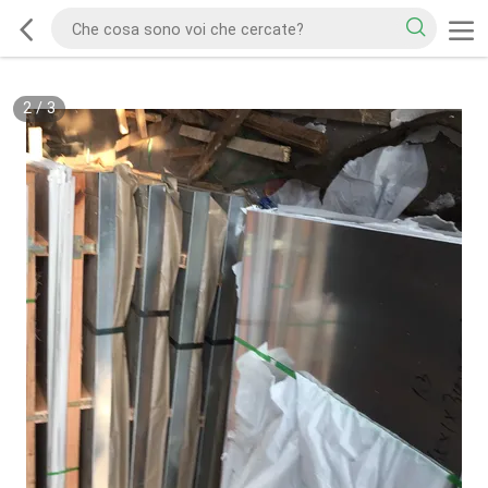
2
/
3