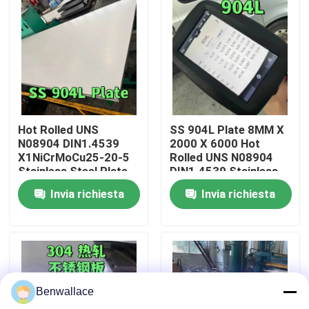
Su di noi
visita della fabbrica
Controllo della qualità
Hot Rolled UNS
SS 904L Plate 8MM X
N08904 DIN1.4539
2000 X 6000 Hot
X1NiCrMoCu25-20-5
Rolled UNS N08904
Contattaci
Stainless Steel Plate
DIN1.4539 Stainless
10MM SS 904L Plate
Steel Plate
Invia richiesta
Invia richiesta
Notizie
Casi
Benwallace
Chiedi un preventivo