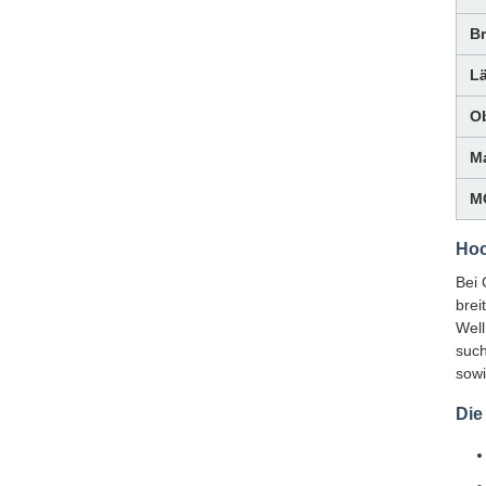
Br
L
Ob
M
M
Hoc
Bei 
brei
Well
such
sowi
Die