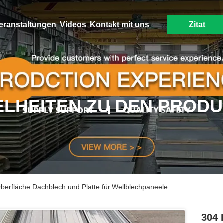
eranstaltungen
Videos
Kontakt mit uns
Zitat
ELHEITEN ZU DEN PROD
Oberfläche Dachblech und Platte für Wellblechpaneele
304 