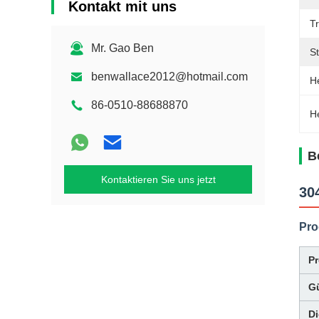
Kontakt mit uns
T
Mr. Gao Ben
St
benwallace2012@hotmail.com
H
86-0510-88688870
H
B
Kontaktieren Sie uns jetzt
30
Pro
P
G
D