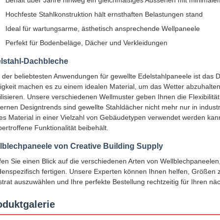
Behält über Jahre hinweg ein gleichmäßiges Aussehen mit minimal
Hochfeste Stahlkonstruktion hält ernsthaften Belastungen stand
Ideal für wartungsarme, ästhetisch ansprechende Wellpaneele
Perfekt für Bodenbeläge, Dächer und Verkleidungen
lstahl-Dachbleche
 der beliebtesten Anwendungen für gewellte Edelstahlpaneele ist das
igkeit machen es zu einem idealen Material, um das Wetter abzuhalten
ilisieren. Unsere verschiedenen Wellmuster geben Ihnen die Flexibilitä
rnen Designtrends sind gewellte Stahldächer nicht mehr nur in indust
es Material in einer Vielzahl von Gebäudetypen verwendet werden ka
ertroffene Funktionalität beibehält.
lblechpaneele von Creative Building Supply
en Sie einen Blick auf die verschiedenen Arten von Wellblechpaneelen,
enspezifisch fertigen. Unsere Experten können Ihnen helfen, Größen z
trat auszuwählen und Ihre perfekte Bestellung rechtzeitig für Ihren näc
oduktgalerie