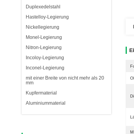
Duplexedelstahl
Hastelloy-Legierung
Nickellegierung
Monel-Legierung
Nitron-Legierung
E
Incoloy-Legierung
F
Inconel-Legierung
mit einer Breite von nicht mehr als 20
O
mm
Kupfermaterial
Di
Aluminiummaterial
L
M