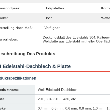
ransportpaket:
Holzpaletten
Korro
ärke:
Hoch
Wette
erstellung Nach Maß:
Verfügbar
Deckungsblatt des Edelstahls 304
, 
Kaltgewa
ervorheben:
Wellplatte aus Edelstahl mit heller Oberflä
eschreibung Des Produkts
4 Edelstahl-Dachblech & Platte
duktspezifikationen
roduktname
Well-Edelstahl-Dachblech
üte
201, 304, 316L, 430, etc.
icke
0,4 mm, 0,5 mm, 0,6 mm, 0,8 mm, 1,0 mm, 1