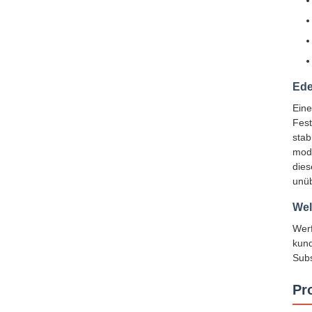
Ede
Eine
Fest
stab
mode
dies
unüb
Wel
Werf
kund
Subs
Pr