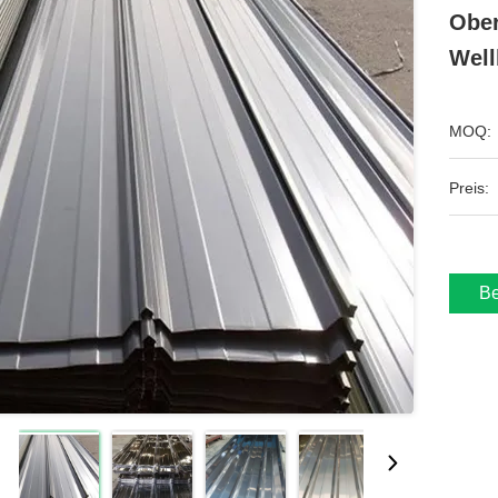
Ober
Well
MOQ:
Preis:
Be