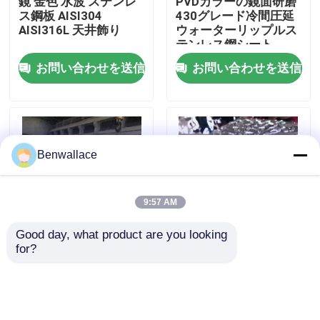
鏡 金色 水波 ステンレ
PVDカラーの鏡面研磨
ス鋼板 AISI304
430グレード冷間圧延
AISI316L 天井飾り
ウォーターリップルス
わたしたち に つい て
テンレス鋼シート
お問い合わせを送信
お問い合わせを送信
工場ツアー
品質管理
Benwallace
連絡 ください
9:57 AM
ニュース
Good day, what product are you looking 
for?
JIS規格認証 鏡面仕上
304 ミラー水リップラ
げ ウォーターリップル
ーのステンレス鋼シー
事件
ステンレス鋼板 0.4 -
ト ローズゴールド
1.5mm 厚 ダイニング
0.3-2.0mm 冷間圧延
ルーム用
引金 を 求め て ください
お問い合わせを送信
お問い合わせを送信