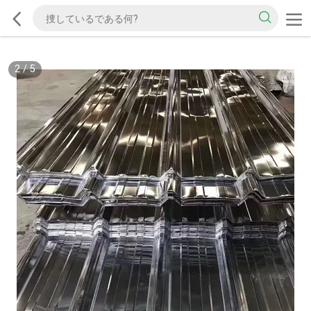
2
/
5