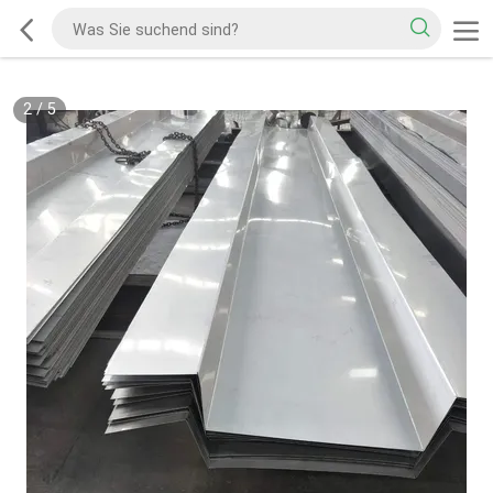
2
/
5