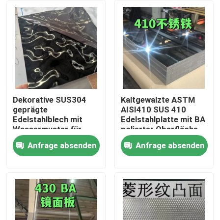
Dekorative SUS304
Kaltgewalzte ASTM
geprägte
AISI410 SUS 410
Edelstahlblech mit
Edelstahlplatte mit BA
Wassermuster für
polierter Oberfläche
architektonische
0,8*1220*2440
Anfrage absenden
Anfrage absenden
Außenbereiche
Zu Hause
Produkte
Videos