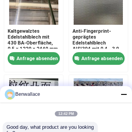
Über uns
Kaltgewalztes
Anti-Fingerprint-
Werksbesichtigung
Edelstahlblech mit
geprägtes
430 BA-Oberfläche,
Edelstahlblech
0,5 x 1220 x 2440 mm,
AISI304 mit 0,4 - 3,0
Qualitätskontrolle
mit 6K-
mm Dicke für
Anfrage absenden
Anfrage absenden
Spiegeloberfläche
architektonische
Anwendungen
Kontakt mit uns
Neuigkeiten
Benwallace
Rechtssachen
12:42 PM
Good day, what product are you looking 
Bitte um ein Angebot