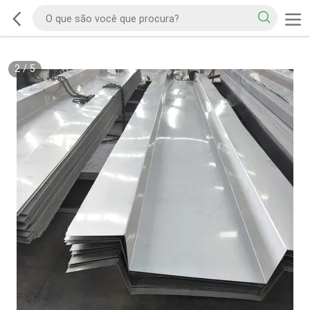
2
/
5