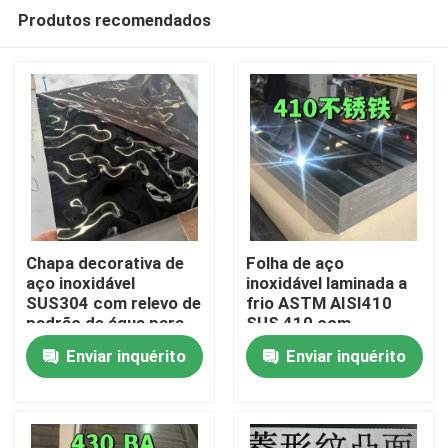
Produtos recomendados
Chapa decorativa de
Folha de aço
aço inoxidável
inoxidável laminada a
SUS304 com relevo de
frio ASTM AISI410
Para casa
padrão de água para
SUS 410 com
uso arquitetônico
superfície polida BA
Enviar inquérito
Enviar inquérito
externo
0,8*1220*2440
Produtos
Vídeos