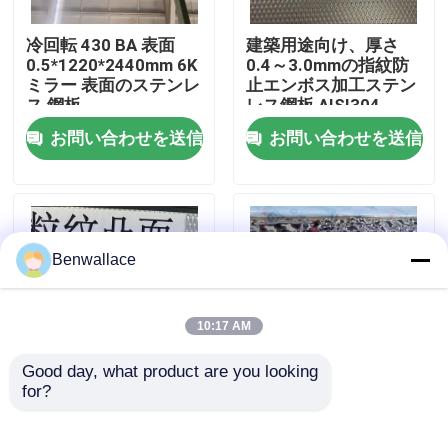
冷回転 430 BA 表面
建築用途向け、厚さ
わたしたち に つい て
0.5*1220*2440mm 6K
0.4～3.0mmの指紋防
ミラー 表面のステンレ
止エンボス加工ステン
ス 鋼板
レス鋼板 AISI304
工場ツアー
お問い合わせを送信
お問い合わせを送信
品質管理
連絡 ください
Benwallace
ニュース
10:17 AM
Good day, what product are you looking 
事件
for?
A
鏡 金色 水波 ステンレ
ス鋼板 AISI304
AISI316L 天井飾り
引金 を 求め て ください