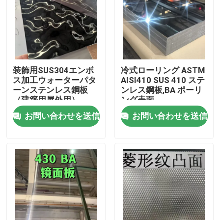
装飾用SUS304エンボ
冷式ローリング ASTM
ス加工ウォーターパタ
AISI410 SUS 410 ステ
ーンステンレス鋼板
ンレス鋼板,BA ポーリ
（建築用屋外用）
ング表面
0.8*1220*2440
お問い合わせを送信
お問い合わせを送信
家へ
製品
ビデオ