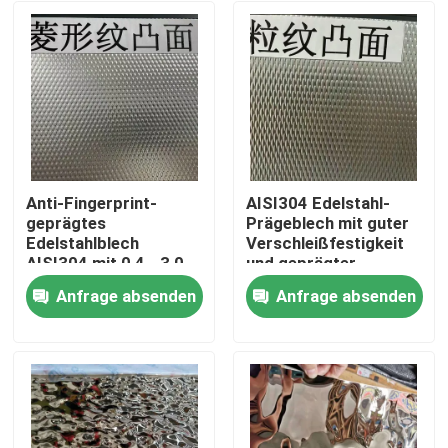
Anti-Fingerprint-
AISI304 Edelstahl-
geprägtes
Prägeblech mit guter
Edelstahlblech
Verschleißfestigkeit
AISI304 mit 0,4 - 3,0
und geprägter
mm Dicke für
Oberfläche für
Anfrage absenden
Anfrage absenden
architektonische
dekorative
Zu Hause
Anwendungen
Anwendungen
Produkte
Videos