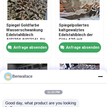
Über uns
Spiegel Goldfarbe
Spiegelpoliertes
Werksbesichtigung
Wasserschwankung
kaltgewalztes
Edelstahlblech
Edelstahlblech der
AISI304 AISI316L für
Güte 430 mit
Qualitätskontrolle
Deckendekoration
Wasserwellenmuster
Anfrage absenden
Anfrage absenden
und PVD-Farbe
Kontakt mit uns
Neuigkeiten
Benwallace
Rechtssachen
11:32 PM
Good day, what product are you looking 
Bitte um ein Angebot