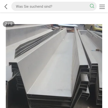
2
/
5