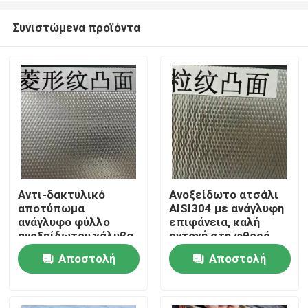
Συνιστώμενα προϊόντα
Αντι-δακτυλικό
Ανοξείδωτο ατσάλι
αποτύπωμα
AISI304 με ανάγλυφη
Σπίτι
ανάγλυφο φύλλο
επιφάνεια, καλή
ανοξείδωτου χάλυβα
αντοχή στη φθορά
AISI304 με πάχος 0,4
και ανάγλυφη
Αποστολή
Αποστολή
Προϊόντα
- 3,0 mm για
επιφάνεια για
αρχιτεκτονικές
διακοσμητικές
ερώτησης
ερώτησης
εφαρμογές
εφαρμογές
Βίντεο