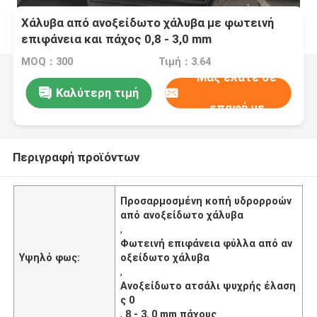
Χάλυβα από ανοξείδωτο χάλυβα με φωτεινή
επιφάνεια και πάχος 0,8 - 3,0 mm
MOQ：300
Τιμή：3.64
Μας ελάτε σε
Καλύτερη τιμή
επαφή με
Περιγραφή προϊόντων
Προσαρμοσμένη κοπή υδρορροών
από ανοξείδωτο χάλυβα
,
Φωτεινή επιφάνεια φύλλα από αν
Υψηλό φως:
οξείδωτο χάλυβα
,
Ανοξείδωτο ατσάλι ψυχρής έλαση
ς 0
,
8 - 3
,
0 mm πάχους