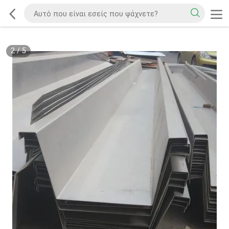
2
/
5