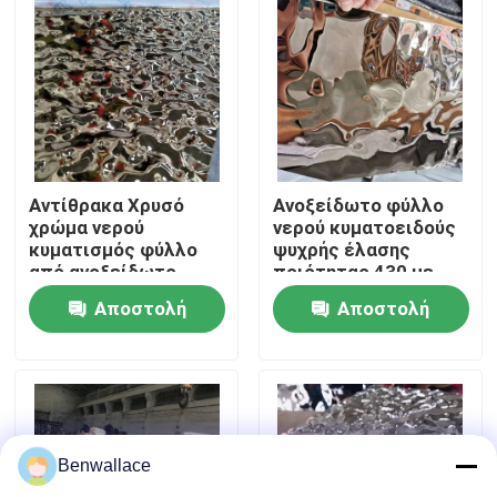
Σχετικά με εμάς
περιοδεία στο εργοστάσιο
Έλεγχος ποιότητας
Αντίθρακα Χρυσό
Ανοξείδωτο φύλλο
χρώμα νερού
νερού κυματοειδούς
κυματισμός φύλλο
ψυχρής έλασης
από ανοξείδωτο
ποιότητας 430 με
Επικοινωνήστε μαζί μας
χάλυβα AISI304
γυαλιστερό
Αποστολή
Αποστολή
AISI316L για
καθρέφτη και χρώμα
διακόσμηση οροφών
PVD
Ειδήσεις
ερώτησης
ερώτησης
Υποθέσεις
Benwallace
Ζητήστε μια προσφορά