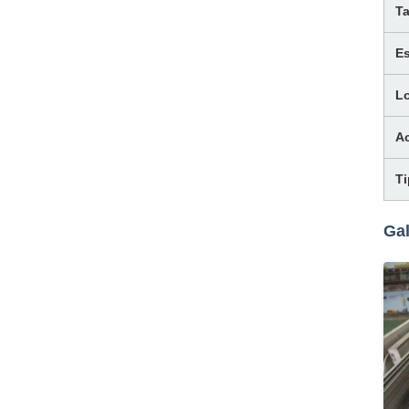
T
E
L
A
T
Gal