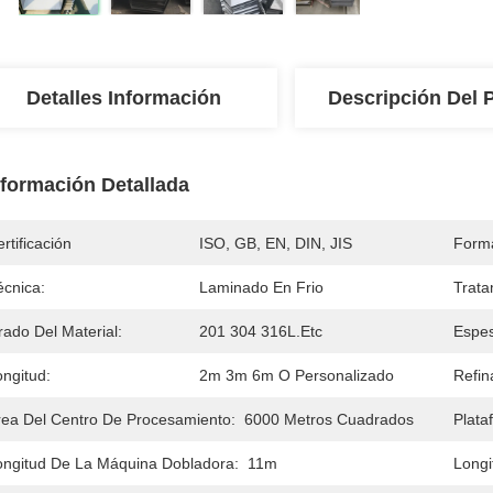
Detalles Información
Descripción Del 
nformación Detallada
rtificación
ISO, GB, EN, DIN, JIS
Form
écnica:
Laminado En Frio
Trata
rado Del Material:
201 304 316L.etc
Espes
ongitud:
2m 3m 6m O Personalizado
Refin
rea Del Centro De Procesamiento:
6000 Metros Cuadrados
Plata
ongitud De La Máquina Dobladora:
11m
Longi