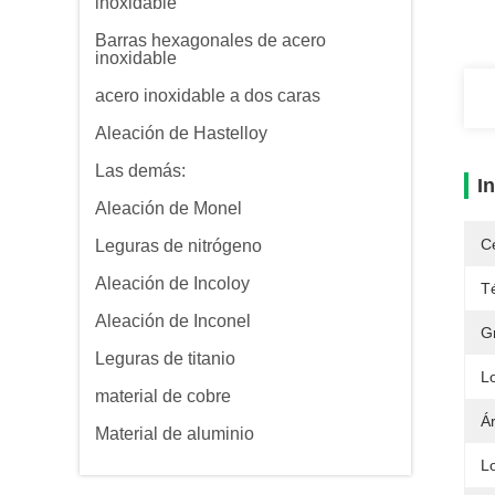
inoxidable
Barras hexagonales de acero
inoxidable
acero inoxidable a dos caras
Aleación de Hastelloy
Las demás:
I
Aleación de Monel
Ce
Leguras de nitrógeno
Aleación de Incoloy
T
Aleación de Inconel
G
Leguras de titanio
L
material de cobre
Á
Material de aluminio
L