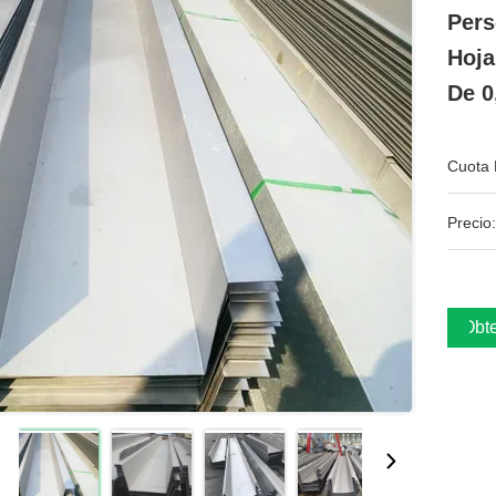
Pers
Hoja
De 0
Cuota 
Precio:
Obte