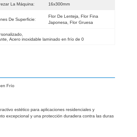
ezar La Máquina:
16x300mm
Flor De Lenteja, Flor Fina 
nes De Superficie:
Japonesa, Flor Gruesa
rsonalizado
, 
ante
, 
Acero inoxidable laminado en frío de 0
 en Frío
activo estético para aplicaciones residenciales y
to excepcional y una protección duradera contra las duras