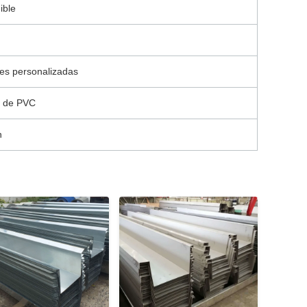
ible
es personalizadas
a de PVC
n