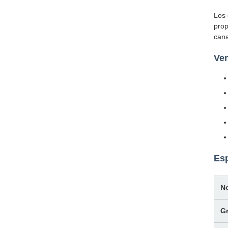
Los 
prop
cana
Ven
Esp
N
Gr