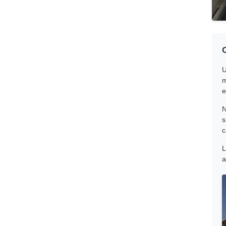
U
m
e
N
s
c
L
a