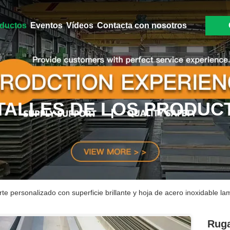
ductos
Eventos
Vídeos
Contacta con nosotros
TALLES DE LOS PRODUC
te personalizado con superficie brillante y hoja de acero inoxidable l
Ruga