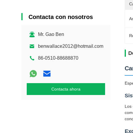
C
Contacta con nosotros
A
Mr. Gao Ben
Re
benwallace2012@hotmail.com
D
86-0510-88688870
Ca
Espe
Contacta ahora
Si
Los 
come
cond
Exc