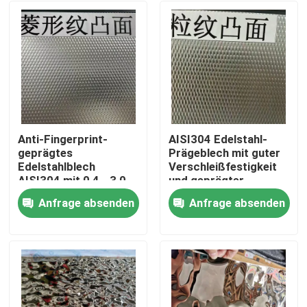
Anti-Fingerprint-
AISI304 Edelstahl-
geprägtes
Prägeblech mit guter
Edelstahlblech
Verschleißfestigkeit
AISI304 mit 0,4 - 3,0
und geprägter
mm Dicke für
Oberfläche für
Anfrage absenden
Anfrage absenden
architektonische
dekorative
Zu Hause
Anwendungen
Anwendungen
Produkte
Videos