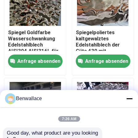
Über uns
Spiegel Goldfarbe
Spiegelpoliertes
Werksbesichtigung
Wasserschwankung
kaltgewalztes
Edelstahlblech
Edelstahlblech der
AISI304 AISI316L für
Güte 430 mit
Qualitätskontrolle
Deckendekoration
Wasserwellenmuster
Anfrage absenden
Anfrage absenden
und PVD-Farbe
Kontakt mit uns
Neuigkeiten
Benwallace
Rechtssachen
7:26 AM
Good day, what product are you looking 
Bitte um ein Angebot