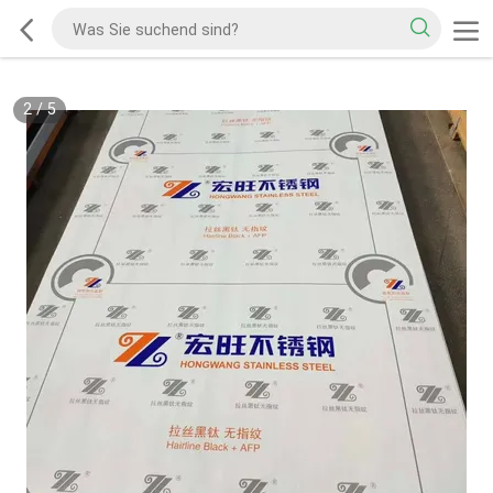
2
/
5