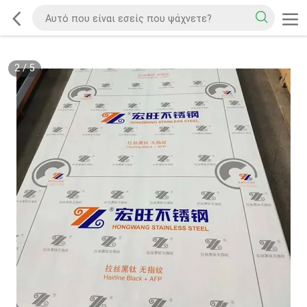
2
/
5