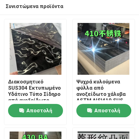
Συνιστώμενα προϊόντα
Διακοσμητικό
Ψυχρά κυλούμενα
SUS304 Εκτυπωμένο
φύλλα από
Υδάτινο Τύπο Σίδηρο
ανοξείδωτο χάλυβα
Σπίτι
από ανοξείδωτο
ASTM AISI410 SUS
χάλυβα για
410 με γυαλισμένη
Αποστολή
Αποστολή
αρχιτεκτονικά
επιφάνεια BA
Προϊόντα
εξωτερικά
0,8*1220*2440
ερώτησης
ερώτησης
Βίντεο