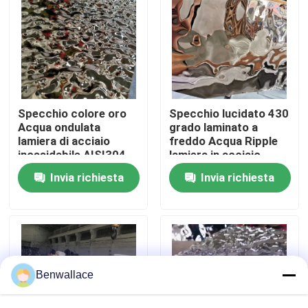
Su di noi
visita della fabbrica
Specchio colore oro
Specchio lucidato 430
Controllo della qualità
Acqua ondulata
grado laminato a
lamiera di acciaio
freddo Acqua Ripple
inossidabile AISI304
lamiera in acciaio
AISI316L per la
inossidabile con
Contattaci
Invia richiesta
Invia richiesta
decorazione del
colore PVD
soffitto
Notizie
Casi
Benwallace
Chiedi un preventivo