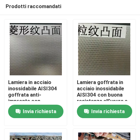
Prodotti raccomandati
Lamiera in acciaio
Lamiera goffrata in
inossidabile AISI304
acciaio inossidabile
goffrata anti-
AISI304 con buona
Casa.
impronta con
resistenza all'usura e
spessore da 0,4 a 3,0
superficie goffrata
Invia richiesta
Invia richiesta
mm per applicazioni
per applicazioni
Prodotti
architettoniche
decorative
Video