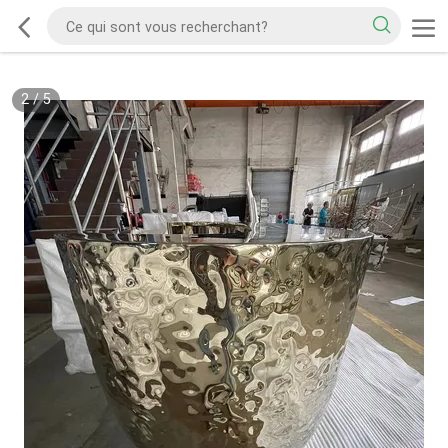
2
/
5