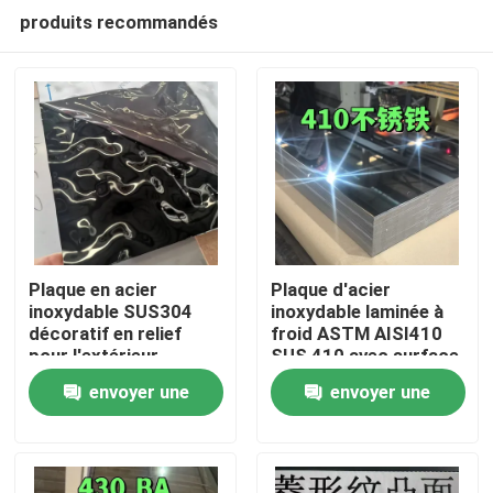
produits recommandés
Plaque en acier
Plaque d'acier
inoxydable SUS304
inoxydable laminée à
décoratif en relief
froid ASTM AISI410
À la maison
pour l'extérieur
SUS 410 avec surface
architectural
polissée BA
envoyer une
envoyer une
0,8*1220*2440
Produits
demande
demande
Vidéos