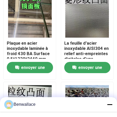
À propos de nous
visite de l'usine
Plaque en acier
La feuille d'acier
Contrôle de la qualité
inoxydable laminée à
inoxydable AISI304 en
froid 430 BA Surface
relief anti-empreintes
0,5*1220*2440 mm
digitales d'une
avec surface miroir 6K
épaisseur de 0,4 à 3,0
Nous contacter
envoyer une
envoyer une
mm pour les
applications
demande
demande
architecturales
Nouvelles
Les affaires
Benwallace
Demandez un devis