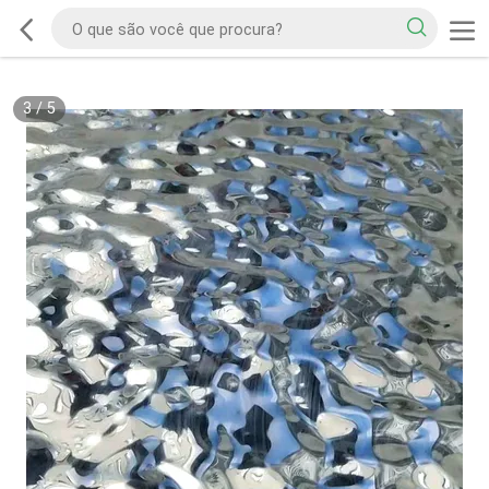
3
/
5