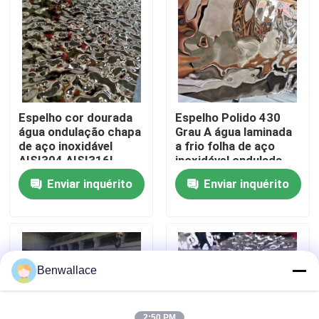
Sobre nós
Visita à fábrica
Espelho cor dourada
Espelho Polido 430
Controle de qualidade
água ondulação chapa
Grau A água laminada
de aço inoxidável
a frio folha de aço
AISI304 AISI316L
inoxidável ondulada
para decoração de
com cor PVD
Contacte-nos
Enviar inquérito
Enviar inquérito
teto
Notícias
Casos
Benwallace
Solicite um orçamento
2:50 PM