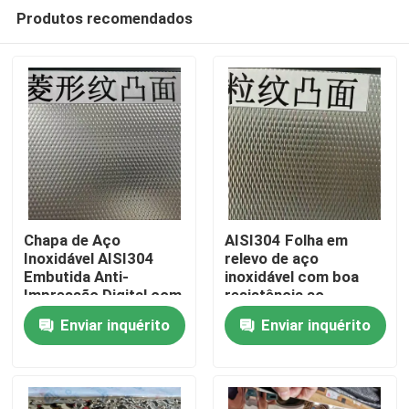
Produtos recomendados
Chapa de Aço
AISI304 Folha em
Inoxidável AISI304
relevo de aço
Embutida Anti-
inoxidável com boa
Para casa
Impressão Digital com
resistência ao
Espessura de 0,4 - 3,0
desgaste e superfície
Enviar inquérito
Enviar inquérito
mm para Aplicações
em relevo para
Produtos
Arquitetônicas
aplicações
decorativas
Vídeos