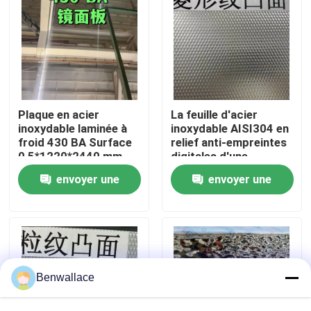
À propos de nous
visite de l'usine
Plaque en acier
La feuille d'acier
Contrôle de la qualité
inoxydable laminée à
inoxydable AISI304 en
froid 430 BA Surface
relief anti-empreintes
0,5*1220*2440 mm
digitales d'une
avec surface miroir 6K
épaisseur de 0,4 à 3,0
Nous contacter
envoyer une
envoyer une
mm pour les
applications
demande
demande
architecturales
Nouvelles
Les affaires
Benwallace
Demandez un devis