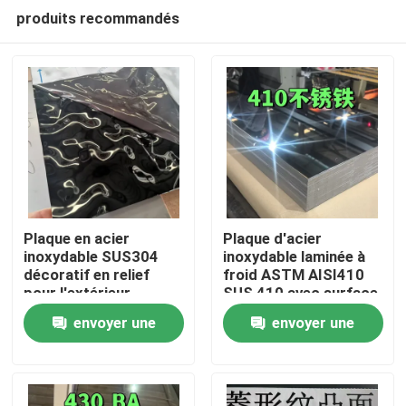
produits recommandés
Plaque en acier
Plaque d'acier
inoxydable SUS304
inoxydable laminée à
décoratif en relief
froid ASTM AISI410
À la maison
pour l'extérieur
SUS 410 avec surface
architectural
polissée BA
envoyer une
envoyer une
0,8*1220*2440
Produits
demande
demande
Vidéos