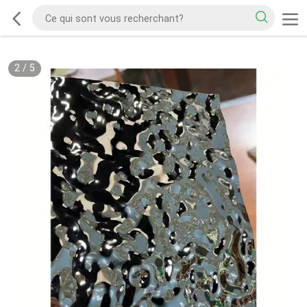
2
/
5