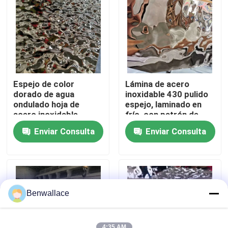
Sobre nosotros
recorrido por la fábrica
Espejo de color
Lámina de acero
Control de calidad
dorado de agua
inoxidable 430 pulido
ondulado hoja de
espejo, laminado en
acero inoxidable
frío, con patrón de
AISI304 AISI316L
onda de agua y color
Contacta con nosotros
Enviar Consulta
Enviar Consulta
para la decoración del
PVD
techo
Noticias
Casos de trabajo
Benwallace
Solicitar una cita
4:35 AM