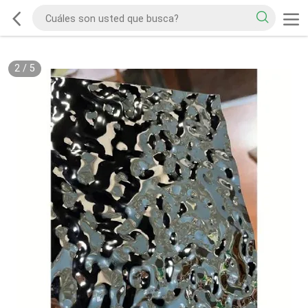
2
/
5