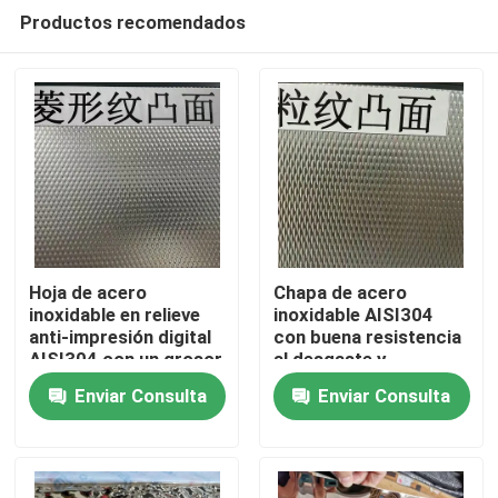
Productos recomendados
Hoja de acero
Chapa de acero
inoxidable en relieve
inoxidable AISI304
anti-impresión digital
con buena resistencia
En casa
AISI304 con un grosor
al desgaste y
de 0,4 a 3,0 mm para
superficie grabada
Enviar Consulta
Enviar Consulta
aplicaciones
para aplicaciones
Productos
arquitectónicas
decorativas
Los vídeos