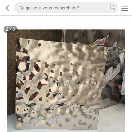
2
/
6