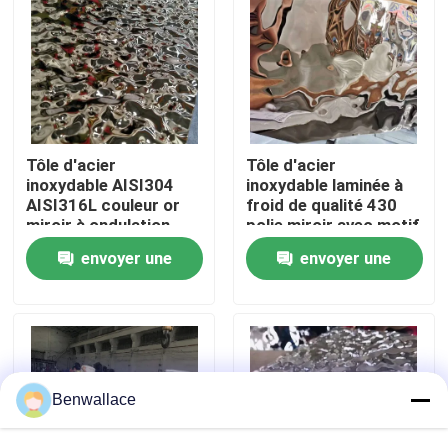
À propos de nous
visite de l'usine
Tôle d'acier
Tôle d'acier
Contrôle de la qualité
inoxydable AISI304
inoxydable laminée à
AISI316L couleur or
froid de qualité 430
miroir à ondulation
polie miroir avec motif
d'eau pour décoration
ondulation d'eau et
Nous contacter
envoyer une
envoyer une
de plafond
revêtement PVD
couleur
demande
demande
Nouvelles
Les affaires
Benwallace
Demandez un devis