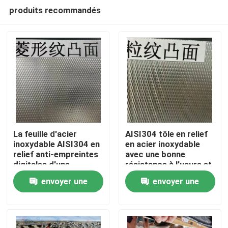
produits recommandés
La feuille d'acier
AISI304 tôle en relief
inoxydable AISI304 en
en acier inoxydable
relief anti-empreintes
avec une bonne
À la maison
digitales d'une
résistance à l'usure et
épaisseur de 0,4 à 3,0
une surface en relief
envoyer une
envoyer une
mm pour les
pour applications
Produits
applications
décoratives
demande
demande
architecturales
Vidéos