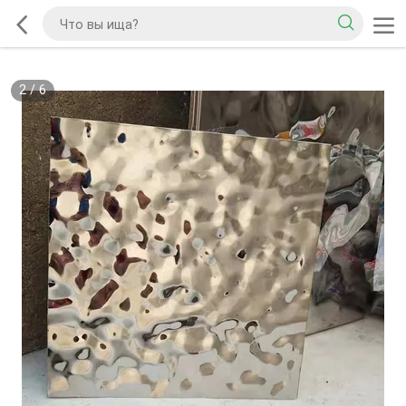
2
/
6