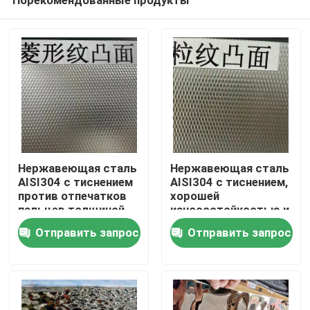
Нержавеющая сталь
Нержавеющая сталь
AISI304 с тиснением
AISI304 с тиснением,
против отпечатков
хорошей
пальцев толщиной
износостойкостью и
Домой
0,4 - 3,0 мм для
рельефной
Отправить запрос
Отправить запрос
архитектурных
поверхностью для
применений
декоративных
Продукты
применений
Видеозаписи