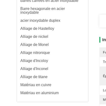
barres carrées en acier inoxydable
Barre hexagonale en acier
inoxydable
acier inoxydable duplex
Alliage de Hastelloy
Alliage de nickel
I
Alliage de Monel
F
Alliage nitronique
Alliage d'Incoloy
T
Alliage d'Inconel
É
Alliage de titane
Matériau en cuivre
L
Matériau en aluminium
M