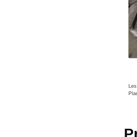
Les
Pla
P