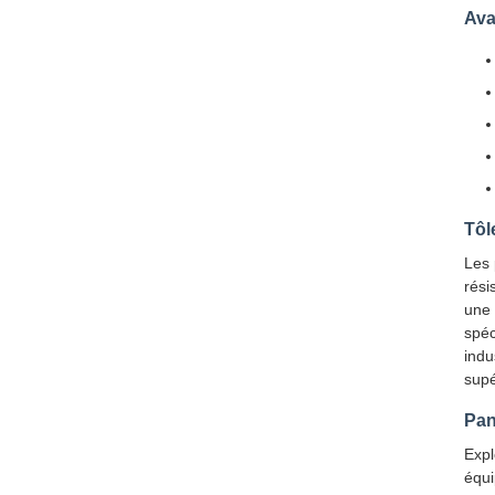
Ava
Tôl
Les 
rési
une 
spéc
indu
supé
Pan
Expl
équi