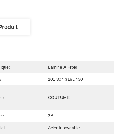
Produit
ique:
Laminé À Froid
e:
201 304 316L 430
ur:
COUTUME
ce:
2B
iel:
Acier Inoxydable