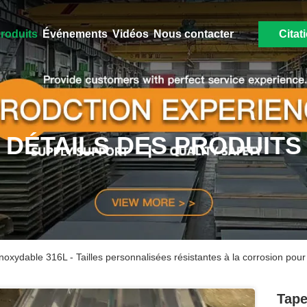
roduits
Événements
Vidéos
Nous contacter
Citat
DÉTAILS DES PRODUITS
noxydable 316L - Tailles personnalisées résistantes à la corrosion pour l
Tape