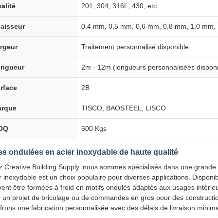
alité
201, 304, 316L, 430, etc.
aisseur
0,4 mm, 0,5 mm, 0,6 mm, 0,8 mm, 1,0 mm,
rgeur
Traitement personnalisé disponible
ngueur
2m - 12m (longueurs personnalisées disponi
rface
2B
rque
TISCO, BAOSTEEL, LISCO
OQ
500 Kgs
es ondulées en acier inoxydable de haute qualité
 Creative Building Supply, nous sommes spécialisés dans une grande va
r inoxydable est un choix populaire pour diverses applications. Disponib
ent être formées à froid en motifs ondulés adaptés aux usages intérie
 un projet de bricolage ou de commandes en gros pour des constructi
ffrons une fabrication personnalisée avec des délais de livraison minim