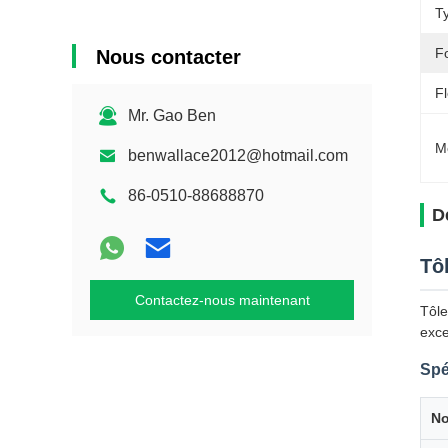
T
F
Nous contacter
Fl
Mr. Gao Ben
M
benwallace2012@hotmail.com
86-0510-88688870
D
Tô
Contactez-nous maintenant
Tôle
exce
Spé
No