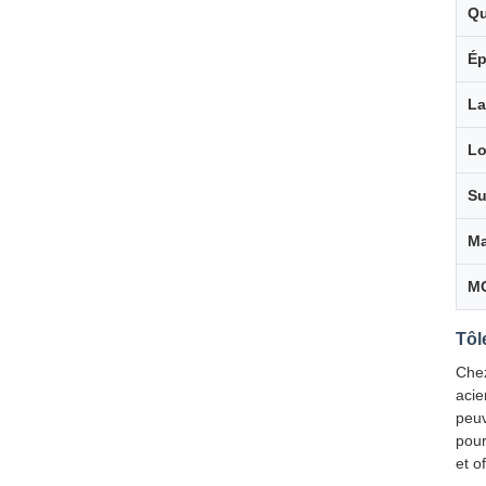
Qu
Ép
La
Lo
Su
Ma
M
Tôl
Chez
acie
peuv
pour
et o