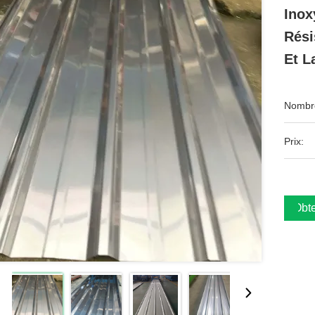
Inox
Rési
Et L
Nombre
Prix:
Obte