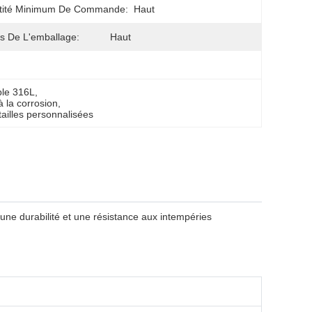
tité Minimum De Commande:
Haut
ls De L'emballage:
Haut
ble 316L
, 
à la corrosion
, 
tailles personnalisées
une durabilité et une résistance aux intempéries