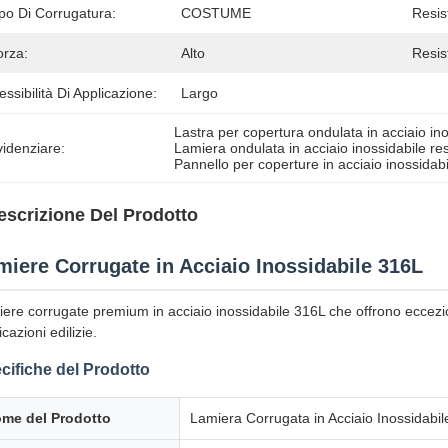
po Di Corrugatura:
COSTUME
Resis
orza:
Alto
Resis
essibilità Di Applicazione:
Largo
Lastra per copertura ondulata in acciaio in
idenziare:
Lamiera ondulata in acciaio inossidabile res
Pannello per coperture in acciaio inossidab
escrizione Del Prodotto
miere Corrugate in Acciaio Inossidabile 316L
ere corrugate premium in acciaio inossidabile 316L che offrono eccezion
icazioni edilizie.
cifiche del Prodotto
me del Prodotto
Lamiera Corrugata in Acciaio Inossidabil