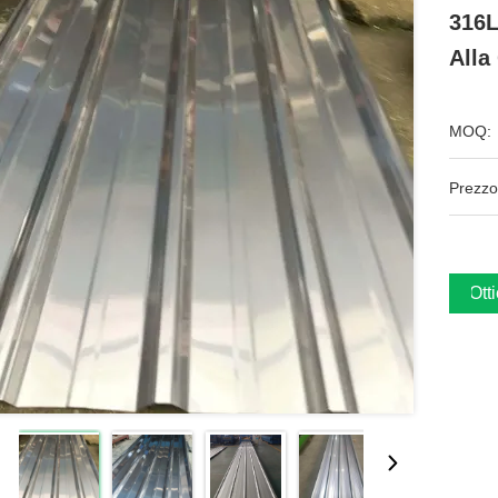
316L
Alla
MOQ:
Prezzo
Ott