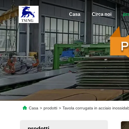
Casa
Circa noi
pr
Casa
>
prodotti
>
Tavola corrugata in acciaio inossidab
prodotti