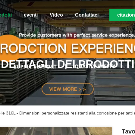
odotti
eventi
Video
Contattaci
citazio
DETTAGLI DEI PRODOTTI
ile 316L - Dimensioni personalizzate resistenti alla corrosione per tetti 
Tavo