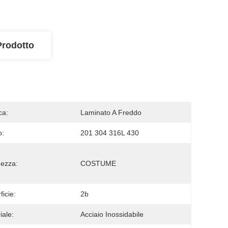
Prodotto
ca:
Laminato A Freddo
o:
201 304 316L 430
ezza:
COSTUME
ficie:
2b
iale:
Acciaio Inossidabile