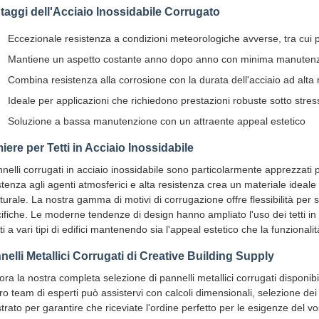
taggi dell'Acciaio Inossidabile Corrugato
Eccezionale resistenza a condizioni meteorologiche avverse, tra cui p
Mantiene un aspetto costante anno dopo anno con minima manuten
Combina resistenza alla corrosione con la durata dell'acciaio ad alta 
Ideale per applicazioni che richiedono prestazioni robuste sotto stres
Soluzione a bassa manutenzione con un attraente appeal estetico
iere per Tetti in Acciaio Inossidabile
nnelli corrugati in acciaio inossidabile sono particolarmente apprezzati
stenza agli agenti atmosferici e alta resistenza crea un materiale ideale
tturale. La nostra gamma di motivi di corrugazione offre flessibilità per s
ifiche. Le moderne tendenze di design hanno ampliato l'uso dei tetti in a
ti a vari tipi di edifici mantenendo sia l'appeal estetico che la funzionali
nelli Metallici Corrugati di Creative Building Supply
ora la nostra completa selezione di pannelli metallici corrugati disponib
ro team di esperti può assistervi con calcoli dimensionali, selezione de
trato per garantire che riceviate l'ordine perfetto per le esigenze del vo