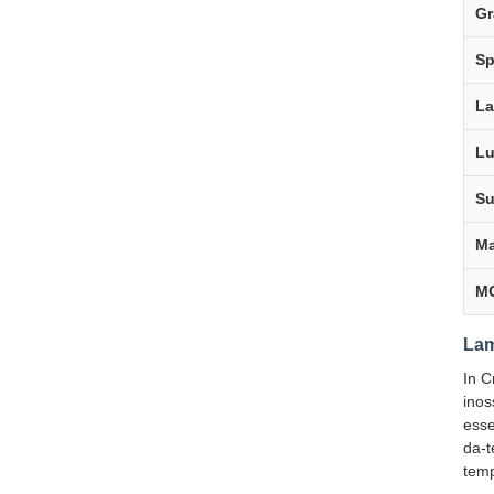
Gr
Sp
La
Lu
Su
Ma
M
Lam
In C
inos
esse
da-t
temp