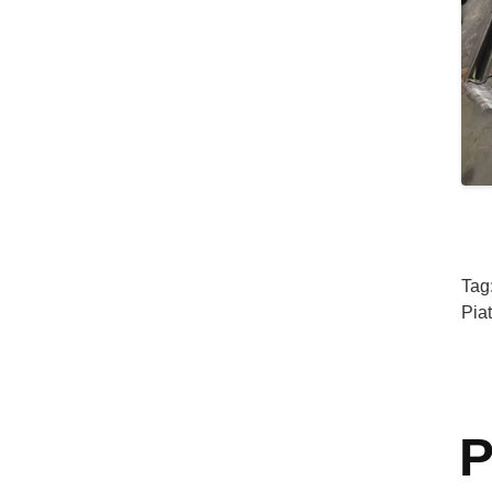
Tag
Pia
P