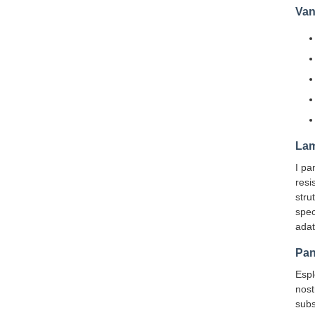
Van
Lam
I pa
resi
stru
spec
adat
Pan
Espl
nost
subs