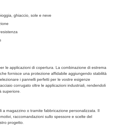
ioggia, ghiaccio, sole e neve
zione
resistenza
s
 per le applicazioni di copertura. La combinazione di estrema
 che fornisce una protezione affidabile aggiungendo stabilità
elezionare i pannelli perfetti per le vostre esigenze
cciaio corrugato oltre le applicazioni industriali, rendendoli
tà superiore.
ili a magazzino o tramite fabbricazione personalizzata. Il
i motivi, raccomandazioni sullo spessore e scelte del
stro progetto.