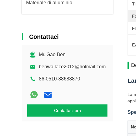
Materiale di alluminio
Ti
F
Fl
Contattaci
Ev
Mr. Gao Ben
D
benwallace2012@hotmail.com
86-0510-88688870
La
Lami
appl
Contattaci ora
Spe
No