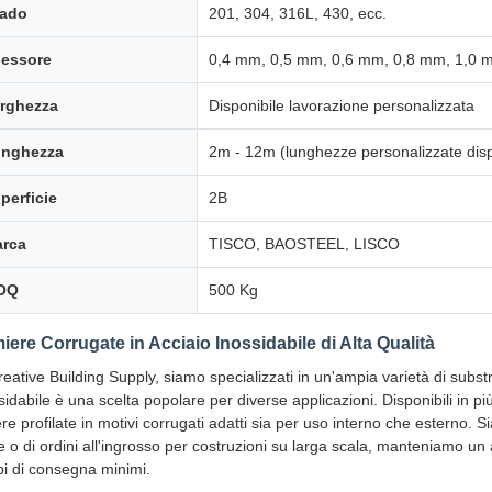
ado
201, 304, 316L, 430, ecc.
essore
0,4 mm, 0,5 mm, 0,6 mm, 0,8 mm, 1,0 
rghezza
Disponibile lavorazione personalizzata
nghezza
2m - 12m (lunghezze personalizzate dispo
perficie
2B
rca
TISCO, BAOSTEEL, LISCO
OQ
500 Kg
iere Corrugate in Acciaio Inossidabile di Alta Qualità
reative Building Supply, siamo specializzati in un'ampia varietà di substra
sidabile è una scelta popolare per diverse applicazioni. Disponibili in pi
re profilate in motivi corrugati adatti sia per uso interno che esterno. 
e o di ordini all'ingrosso per costruzioni su larga scala, manteniamo u
i di consegna minimi.