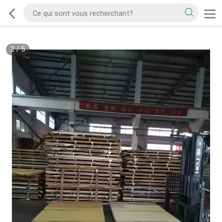
2
/
5