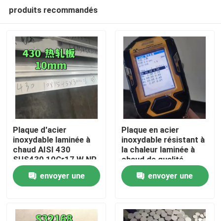
produits recommandés
Plaque d'acier
Plaque en acier
inoxydable laminée à
inoxydable résistant à
chaud AISI 430
la chaleur laminée à
À la maison
SUS430 10Cr17 W.NR
chaud de qualité
1.4016 Surface NO.1
253MA / S30815 avec
envoyer une
envoyer une
10*1500*6000
surface de décapage
Produits
demande
demande
Vidéos