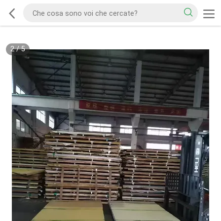
2
/
5