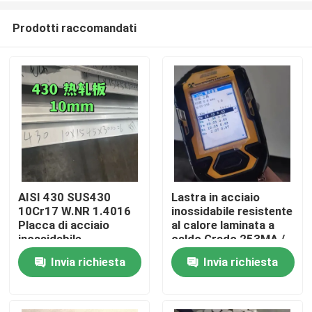
Prodotti raccomandati
AISI 430 SUS430
Lastra in acciaio
10Cr17 W.NR 1.4016
inossidabile resistente
Casa.
Placca di acciaio
al calore laminata a
inossidabile
caldo Grado 253MA /
10*1500*6000
S30815 con
Invia richiesta
Invia richiesta
Prodotti
Superficie NO.1
superficie decapata
Video