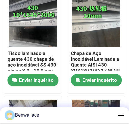
Sobre nós
Visita à fábrica
Controle de qualidade
Tisco laminado a
Chapa de Aço
quente 430 chapa de
Inoxidável Laminada a
aço inoxidável SS 430
Quente AISI 430
chapa 3.0 - 10,0 mm
SUS430 10Cr17 W.NR
Contacte-nos
Superfície n.o 1
1.4016 Superfície
Enviar inquérito
Enviar inquérito
NO.1 10*1500*6000
Notícias
Casos
Benwallace
Solicite um orçamento