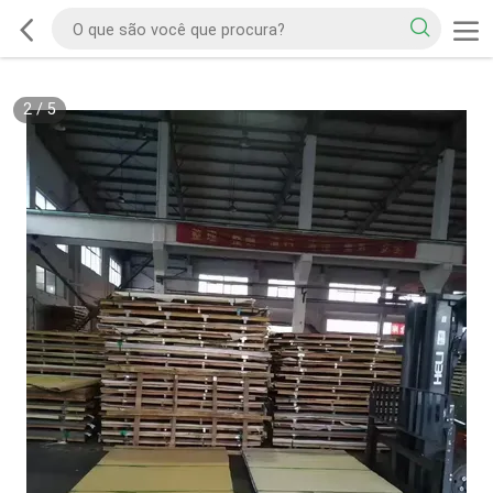
2
/
5