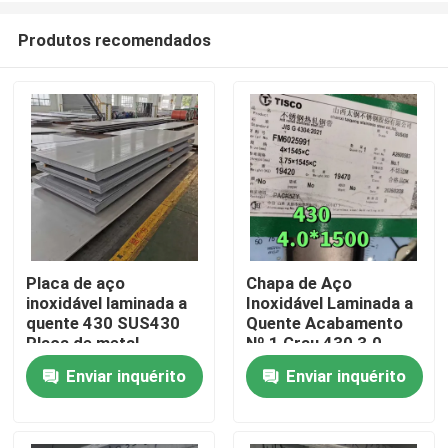
Produtos recomendados
Placa de aço
Chapa de Aço
inoxidável laminada a
Inoxidável Laminada a
Para casa
quente 430 SUS430
Quente Acabamento
Placa de metal
Nº 1 Grau 430 3.0 -
8*1500*6000mm com
10.0mm Chapa SS 430
Enviar inquérito
Enviar inquérito
Produtos
superfície NO.1
da TISCO
Vídeos