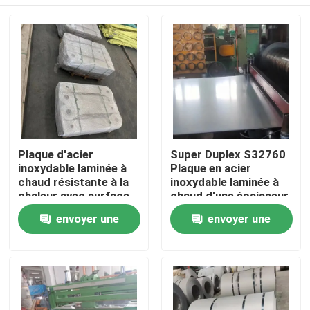
Plaque d'acier
Super Duplex S32760
inoxydable laminée à
Plaque en acier
chaud résistante à la
inoxydable laminée à
chaleur avec surface
chaud d'une épaisseur
de décapage - grade
de 3,0 à 40,0 mm pour
À la maison
envoyer une
envoyer une
253MA / S30815
les applications
chimiques
demande
demande
Produits
Vidéos