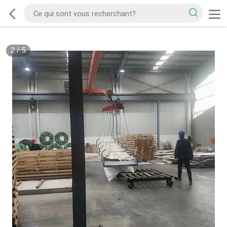
2
/
5