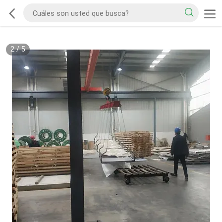
2
/
5