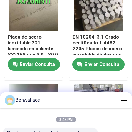
Sobre nosotros
recorrido por la fábrica
Placa de acero
EN 10204-3.1 Grado
inoxidable 321
certificado 1.4462
laminada en caliente
2205 Placas de acero
Control de calidad
S32168 con 3,0 - 80,0
inoxidable dúplex con
mm de espesor y
técnica de laminado
Enviar Consulta
Enviar Consulta
resistencia a la
en caliente
corrosión
Contacta con nosotros
Noticias
Benwallace
Casos de trabajo
8:48 PM
Solicitar una cita