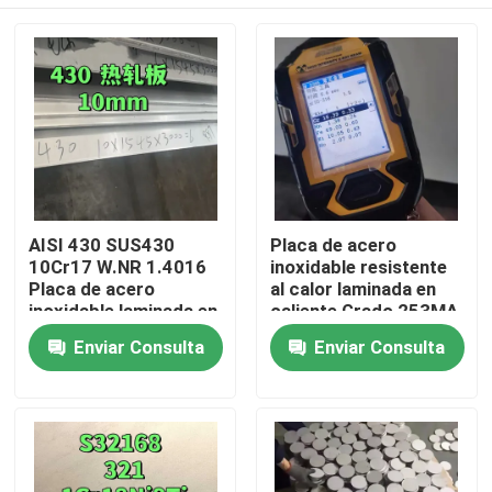
AISI 430 SUS430
Placa de acero
10Cr17 W.NR 1.4016
inoxidable resistente
Placa de acero
al calor laminada en
inoxidable laminada en
caliente Grado 253MA
caliente
/ S30815 con
En casa
Enviar Consulta
Enviar Consulta
10*1500*6000
superficie decapada
Superficie NO.1
Productos
Los vídeos