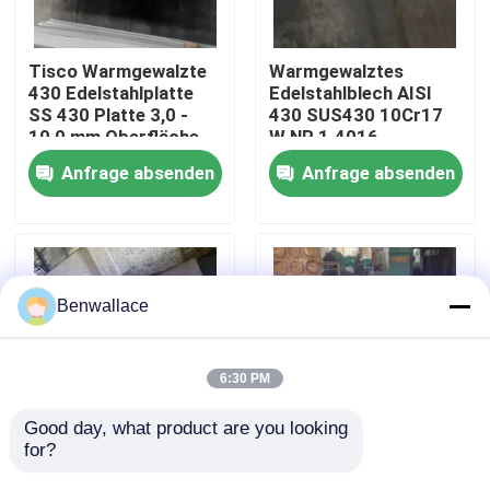
Über uns
Tisco Warmgewalzte
Warmgewalztes
430 Edelstahlplatte
Edelstahlblech AISI
SS 430 Platte 3,0 -
430 SUS430 10Cr17
Werksbesichtigung
10,0 mm Oberfläche
W.NR 1.4016
Nr. 1
10*1500*6000
Anfrage absenden
Anfrage absenden
Oberfläche NO.1
Qualitätskontrolle
Kontakt mit uns
Benwallace
Neuigkeiten
6:30 PM
Rechtssachen
Good day, what product are you looking 
for?
Wärmebeständige
Super Duplex S32760
warmgewalzte
Warmgewalzte
Bitte um ein Angebot