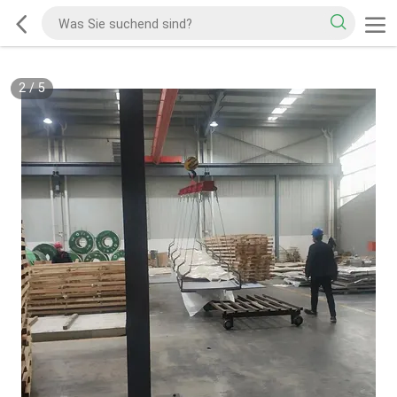
2
/
5