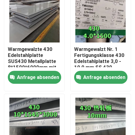
Warmgewalzte 430
Warmgewalzt Nr. 1
Edelstahlplatte
Fertigungsklasse 430
SUS430 Metallplatte
Edelstahlplatte 3,0 -
8*1500*6000mm mit
10,0 mm SS 430
NO.1 Oberfläche
Platte von TISCO
Anfrage absenden
Anfrage absenden
Zu Hause
Produkte
Videos