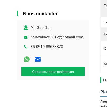
T
Nous contacter
T
Mr. Gao Ben
Fo
benwallace2012@hotmail.com
86-0510-88688870
C
M
Contactez-nous maintenant
D
Pla
Plaq
indu