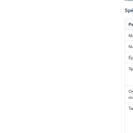
Spé
P
Ma
N
Ép
Sp
Or
ma
Ta