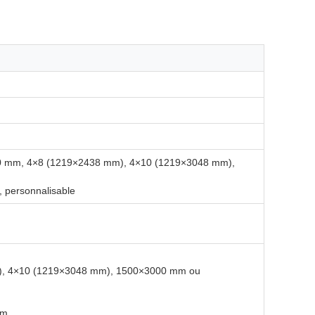
000 mm, 4×8 (1219×2438 mm), 4×10 (1219×3048 mm),
 personnalisable
), 4×10 (1219×3048 mm), 1500×3000 mm ou
mm