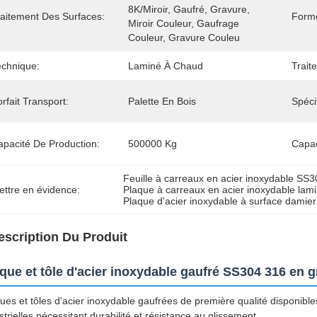
8K/miroir, Gaufré, Gravure, 
raitement Des Surfaces:
Form
Miroir Couleur, Gaufrage 
Couleur, Gravure Couleu
echnique:
Laminé À Chaud
Trait
rfait Transport:
Palette En Bois
Spécif
apacité De Production:
500000 Kg
Capac
Feuille à carreaux en acier inoxydable SS
ettre en évidence:
Plaque à carreaux en acier inoxydable lam
Plaque d'acier inoxydable à surface damier
escription Du Produit
que et tôle d'acier inoxydable gaufré SS304 316 en 
ues et tôles d'acier inoxydable gaufrées de première qualité disponible
strielles nécessitant durabilité et résistance au glissement.