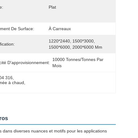
e:
Plat
ement De Surface:
À Carreaux
1220*2440, 1500*3000, 
ication:
1500*6000, 2000*6000 Mm
10000 Tonnes/tonnes Par 
ité D'approvisionnement:
Mois
304 316
, 
inée à chaud
, 
gros
s dans diverses nuances et motifs pour les applications