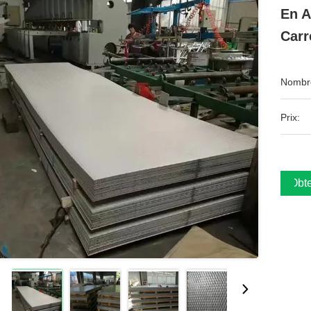
En A
Carr
Nombre
Prix:
Obte