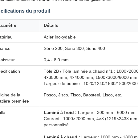
cifications du produit
aramètre
Détails
tériau
Acier inoxydable
uance
Série 200, Série 300, Série 400
aisseur
0,4 - 8,0 mm
écification
Tôle 2B / Tôle laminée à chaud n°1 : 1000×2
4×3500 mm, 4×4000 mm, 1500×3000/6000 mm
Largeur de bobine : 1020/1240/1530/1800/2000,
igine de la
Posco, Jisco, Tisco, Baosteel, Lisco, etc.
tière première
ille
Laminé à froid :
Largeur : 300 mm - 6000 mm
Courant : 1000×2000 mm, 4×8 (1219×2438 mm
personnalisé
Laminé à chaud :
Largeur : 1000 mm - 1800 