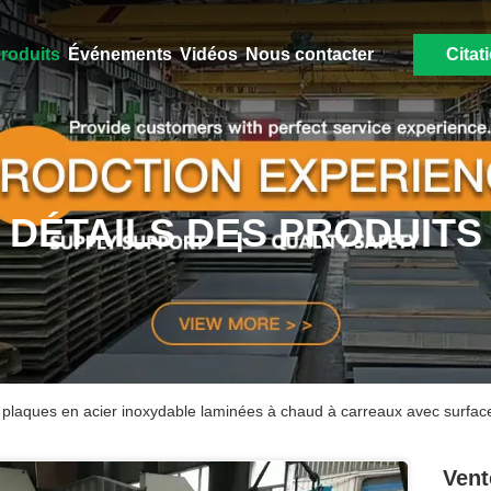
roduits
Événements
Vidéos
Nous contacter
Citat
DÉTAILS DES PRODUITS
 plaques en acier inoxydable laminées à chaud à carreaux avec surfac
Vent