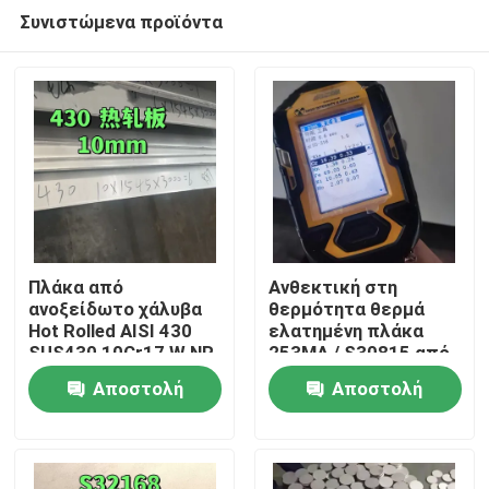
Συνιστώμενα προϊόντα
Πλάκα από
Ανθεκτική στη
ανοξείδωτο χάλυβα
θερμότητα θερμά
Hot Rolled AISI 430
ελατημένη πλάκα
Σπίτι
SUS430 10Cr17 W.NR
253MA / S30815 από
1.4016 Επιφάνεια
ανοξείδωτο χάλυβα
Αποστολή
Αποστολή
NO.1 10*1500*6000
με επιφάνεια
Προϊόντα
αλάτισης
ερώτησης
ερώτησης
Βίντεο