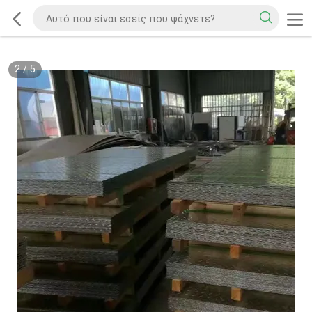
2
/
5