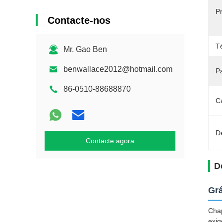
P
Contacte-nos
T
Mr. Gao Ben
benwallace2012@hotmail.com
P
86-0510-88688870
C
D
Contacte agora
D
Grá
Chap
exig