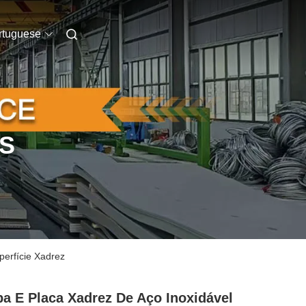
rtuguese
S
erfície Xadrez
a E Placa Xadrez De Aço Inoxidável