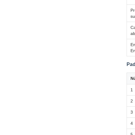
Pr
su
Ca
ab
E
En
Pad
N
1
2
3
4
5