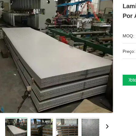
Lami
Por 
MOQ:
Preço:
Obte