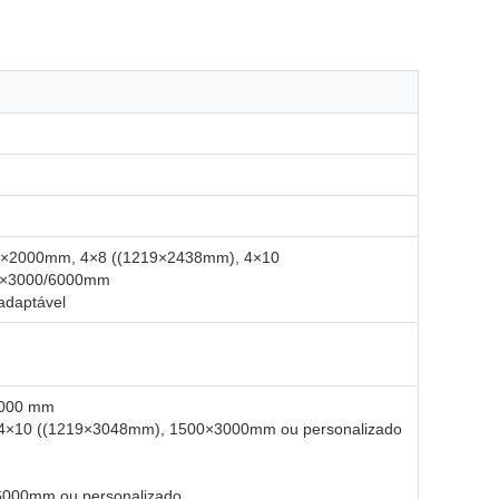
00×2000mm, 4×8 ((1219×2438mm), 4×10
0×3000/6000mm
adaptável
6000 mm
×10 ((1219×3048mm), 1500×3000mm ou personalizado
00mm ou personalizado