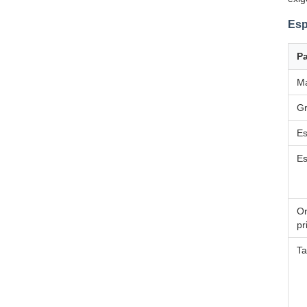
Esp
P
Ma
G
Es
Es
Or
pr
T