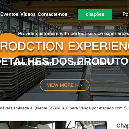
Eventos
Vídeos
Contacte-nos
citações
Po
DETALHES DOS PRODUTO
idável Laminada a Quente SS304 316 para Venda por Atacado com Sup
Chap