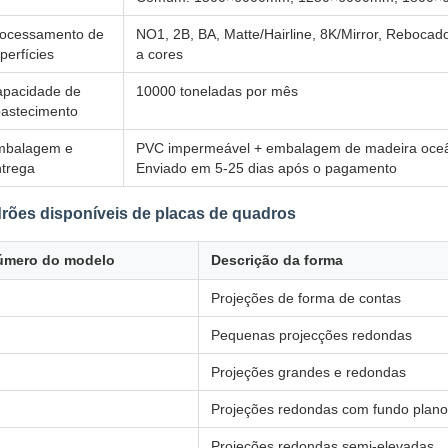
ocessamento de
NO1, 2B, BA, Matte/Hairline, 8K/Mirror, Reboca
perfícies
a cores
pacidade de
10000 toneladas por mês
astecimento
mbalagem e
PVC impermeável + embalagem de madeira oceân
trega
Enviado em 5-25 dias após o pagamento
rões disponíveis de placas de quadros
úmero do modelo
Descrição da forma
Projeções de forma de contas
Pequenas projecções redondas
Projeções grandes e redondas
Projeções redondas com fundo plano
Projeções redondas semi-elevadas