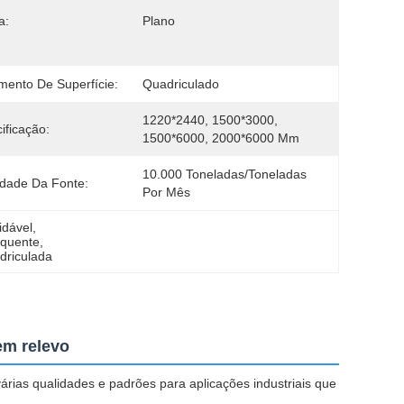
a:
Plano
mento De Superfície:
Quadriculado
1220*2440, 1500*3000, 
ificação:
1500*6000, 2000*6000 Mm
10.000 Toneladas/toneladas 
idade Da Fonte:
Por Mês
idável
, 
 quente
, 
driculada
em relevo
árias qualidades e padrões para aplicações industriais que