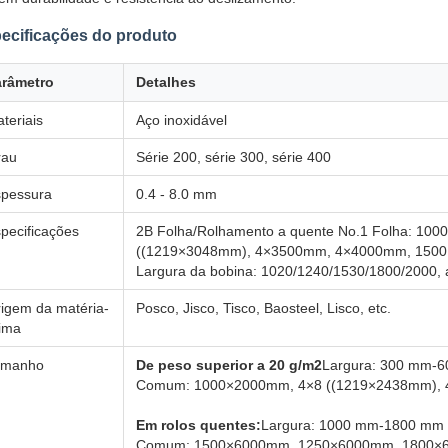
ecificações do produto
arâmetro
Detalhes
teriais
Aço inoxidável
rau
Série 200, série 300, série 400
pessura
0.4 - 8.0 mm
pecificações
2B Folha/Rolhamento a quente No.1 Folha: 10
((1219×3048mm), 4×3500mm, 4×4000mm, 150
Largura da bobina: 1020/1240/1530/1800/2000, 
igem da matéria-
Posco, Jisco, Tisco, Baosteel, Lisco, etc.
ima
amanho
De peso superior a 20 g/m2
Largura: 300 mm-
Comum: 1000×2000mm, 4×8 ((1219×2438mm), 4
Em rolos quentes:
Largura: 1000 mm-1800 mm
Comum: 1500×6000mm, 1250×6000mm, 1800×60