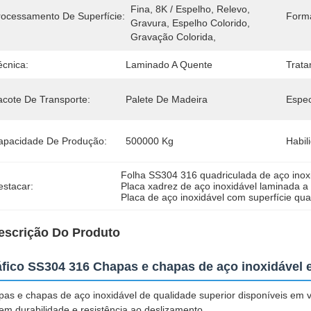
Fina, 8K / Espelho, Relevo, 
rocessamento De Superfície:
Form
Gravura, Espelho Colorido, 
Gravação Colorida,
écnica:
Laminado A Quente
Trata
acote De Transporte:
Palete De Madeira
Espec
apacidade De Produção:
500000 Kg
Habil
Folha SS304 316 quadriculada de aço inox
estacar:
Placa xadrez de aço inoxidável laminada a
Placa de aço inoxidável com superfície qua
escrição Do Produto
fico SS304 316 Chapas e chapas de aço inoxidável 
as e chapas de aço inoxidável de qualidade superior disponíveis em v
em durabilidade e resistência ao deslizamento.