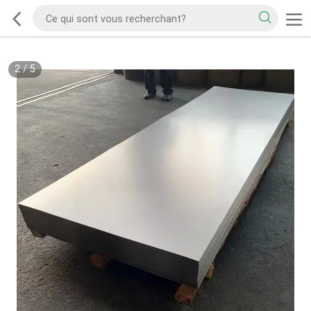
2
/
5