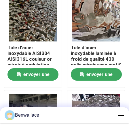
À propos de nous
visite de l'usine
Tôle d'acier
Tôle d'acier
Contrôle de la qualité
inoxydable AISI304
inoxydable laminée à
AISI316L couleur or
froid de qualité 430
miroir à ondulation
polie miroir avec motif
d'eau pour décoration
ondulation d'eau et
Nous contacter
envoyer une
envoyer une
de plafond
revêtement PVD
couleur
demande
demande
Nouvelles
Les affaires
Benwallace
Demandez un devis