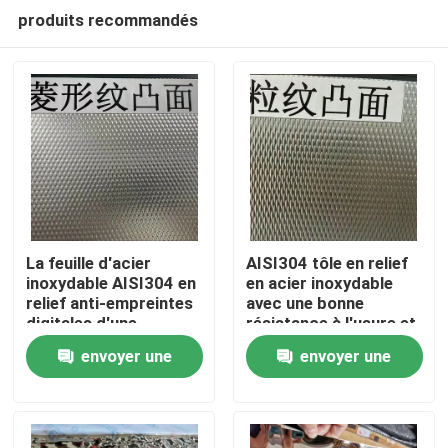
produits recommandés
La feuille d'acier
AISI304 tôle en relief
inoxydable AISI304 en
en acier inoxydable
relief anti-empreintes
avec une bonne
À la maison
digitales d'une
résistance à l'usure et
épaisseur de 0,4 à 3,0
une surface en relief
envoyer une
envoyer une
mm pour les
pour applications
Produits
applications
décoratives
demande
demande
architecturales
Vidéos