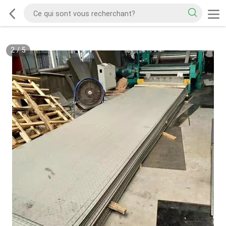
2
/
5