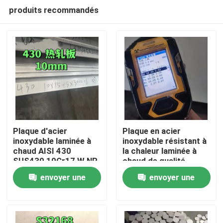
produits recommandés
Plaque d'acier
Plaque en acier
inoxydable laminée à
inoxydable résistant à
chaud AISI 430
la chaleur laminée à
À la maison
SUS430 10Cr17 W.NR
chaud de qualité
1.4016 Surface NO.1
253MA / S30815 avec
envoyer une
envoyer une
10*1500*6000
surface de décapage
Produits
demande
demande
Vidéos