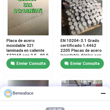
Sobre nosotros
recorrido por la fábrica
Placa de acero
EN 10204-3.1 Grado
Control de calidad
inoxidable 321
certificado 1.4462
laminada en caliente
2205 Placas de acero
S32168 con 3,0 - 80,0
inoxidable dúplex con
mm de espesor y
técnica de laminado
Contacta con nosotros
Enviar Consulta
Enviar Consulta
resistencia a la
en caliente
corrosión
Noticias
Casos de trabajo
Benwallace
Solicitar una cita
11:06 AM