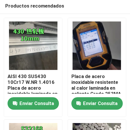
Productos recomendados
AISI 430 SUS430
Placa de acero
10Cr17 W.NR 1.4016
inoxidable resistente
Placa de acero
al calor laminada en
En casa
inoxidable laminada en
caliente Grado 253MA
caliente
/ S30815 con
Enviar Consulta
Enviar Consulta
10*1500*6000
superficie decapada
Productos
Superficie NO.1
Los vídeos