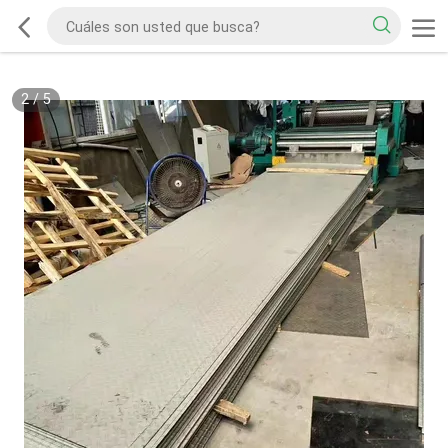
2
/
5